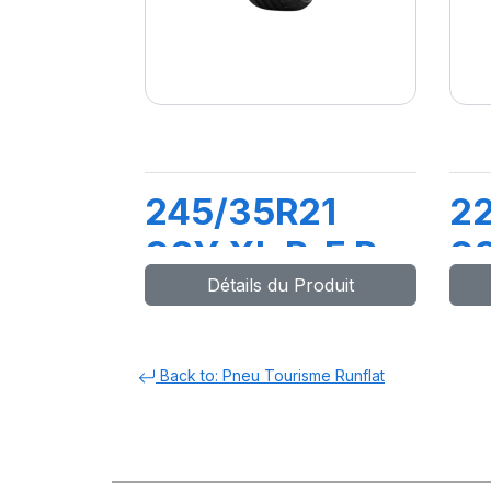
245/35R21
2
96Y XL R-F P
98
Détails du Produit
ZERO(*) PZ4
C
(*
Back to: Pneu Tourisme Runflat