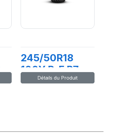
245/50R18
-
100Y R-F P7
Détails du Produit
)
CINTURATO
(*)