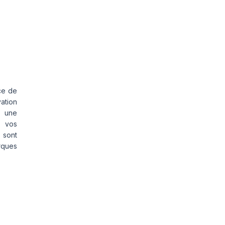
ce de
vation
s une
s vos
 sont
rques