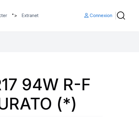
">
Connexion
cter
Extranet
17 94W R-F
URATO (*)