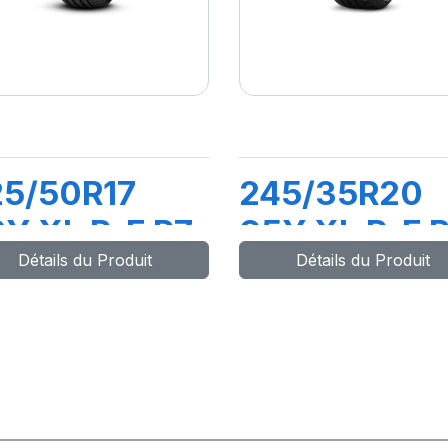
25/50R17
245/35R20
Y XL R-F P7
95Y XL R-F P
Détails du Produit
Détails du Produit
INTURATO
ZERO/PZ4 (*
)
(MOE)