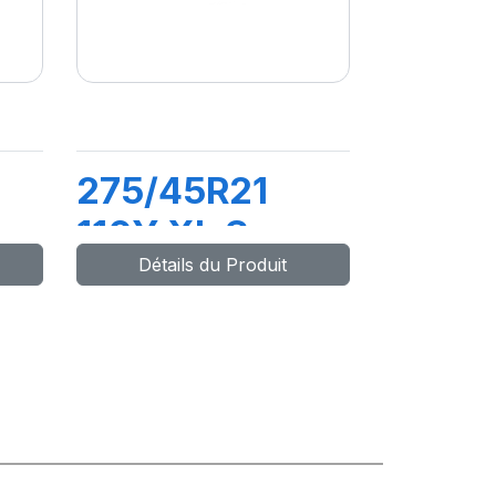
275/45R21
110Y XL S-
Détails du Produit
VEAS (LR)