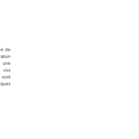
ce de
vation
s une
s vos
 sont
rques