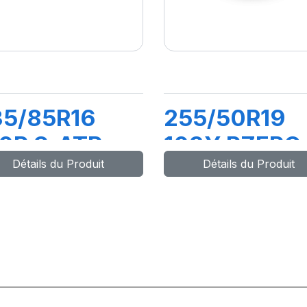
35/85R16
255/50R19
0R S-ATR
103Y PZERO
Détails du Produit
Détails du Produit
L
(N1)