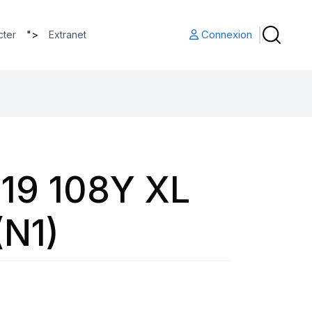
">
Connexion
cter
Extranet
19 108Y XL
N1)