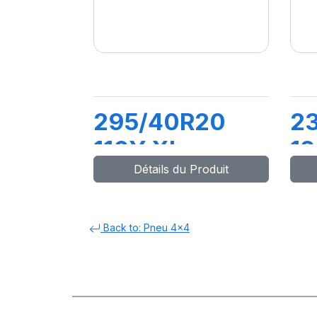
295/40R20
2
110Y XL
12
Détails du Produit
ROSSO (AO)
W
Back to: Pneu 4x4