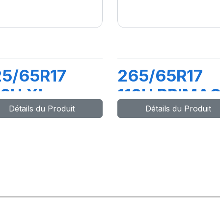
5/65R17
265/65R17
06H XL
112H PRIMA
Détails du Produit
Détails du Produit
RIMACY
SUV+
UV+