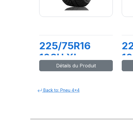
225/75R16
22
108H XL
1
Détails du Produit
LATTITUDE
P
CROSS
S
Back to: Pneu 4x4