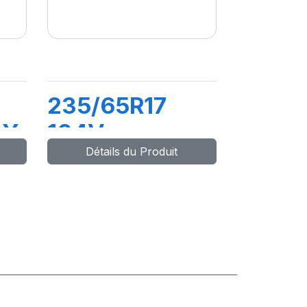
235/65R17
CY
104V
Détails du Produit
LATITUDE
SPORT 3 (MO)