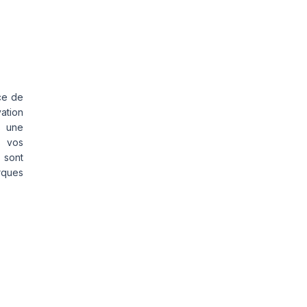
ce de
vation
s une
s vos
 sont
rques