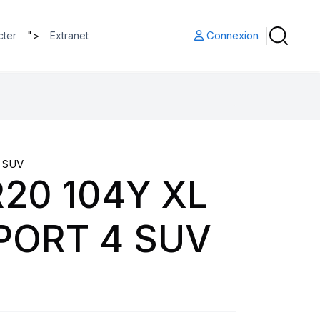
">
Connexion
cter
Extranet
 SUV
20 104Y XL
PORT 4 SUV