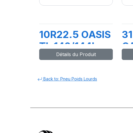
10R22.5 OASIS
31
TL 142/144L
C
Détails du Produit
1
Back to: Pneu Poids Lourds