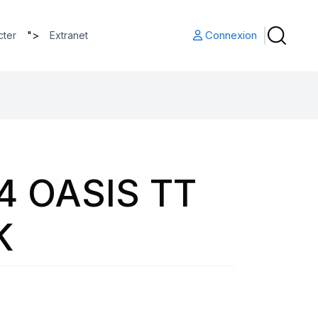
">
Connexion
cter
Extranet
4 OASIS TT
K