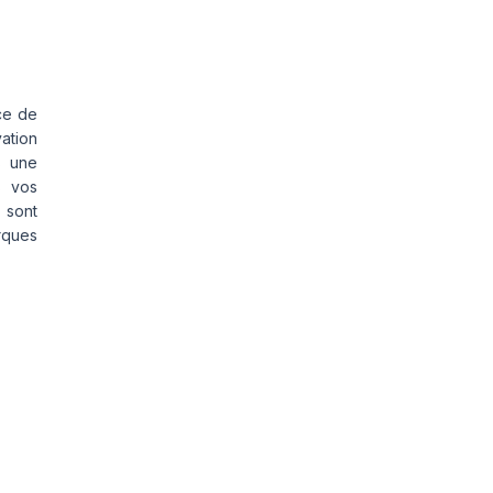
ce de
vation
s une
s vos
 sont
rques