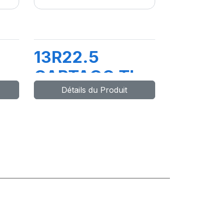
13R22.5
L
CARTAGO TL
Détails du Produit
154/150M