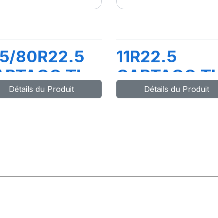
5/80R22.5
11R22.5
ARTAGO TL
CARTAGO T
Détails du Produit
Détails du Produit
54/150M
148/145M