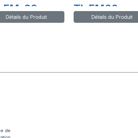
L EM-60
TL EM60
Détails du Produit
Détails du Produit
ce de
vation