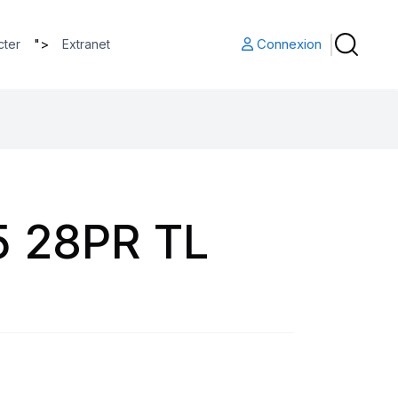
">
Connexion
cter
Extranet
5 28PR TL