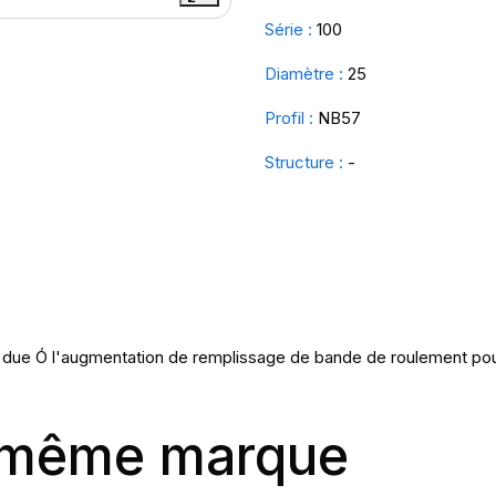
Série :
100
Diamètre :
25
Profil :
NB57
Structure :
-
e due Ó l'augmentation de remplissage de bande de roulement pour 
a même marque