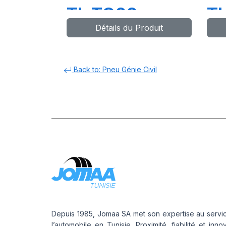
TL TG02
T
Détails du Produit
Back to: Pneu Génie Civil
Depuis 1985, Jomaa SA met son expertise au servi
l’automobile en Tunisie. Proximité, fiabilité et inno