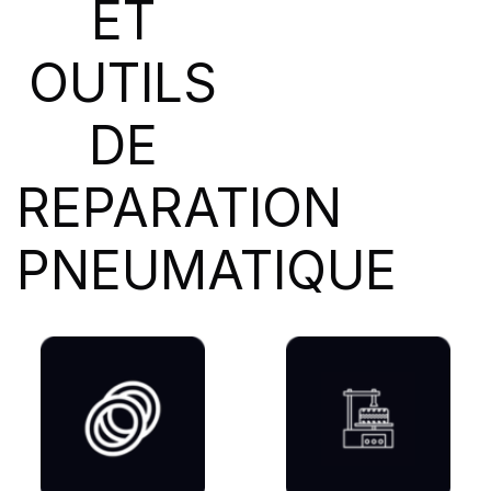
ET
SIOC
(23)
SPEEDWAYS
(64)
OUTILS
STICA
(3)
TIGAR
(24)
DE
REPARATION
PNEUMATIQUE