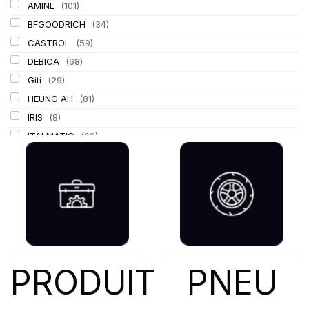
AMINE
(101)
BFGOODRICH
(34)
CASTROL
(59)
DEBICA
(68)
Giti
(29)
HEUNG AH
(81)
IRIS
(8)
ITALMATIC
(60)
KLEBER
(116)
LASSA
(174)
LING LONG
(152)
MICHELIN
(345)
MITAS
(95)
Mondolfo ferro
(31)
PIRELLI
(419)
PRODUIT
PNEU
PROMETEON
(18)
SCHRADER
(24)