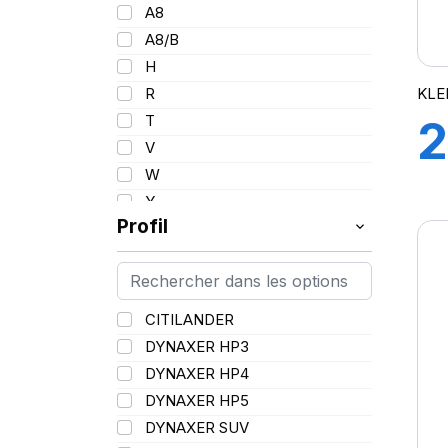
101
A8
102/100
A8/B
103
H
103/101
KLE
R
104/102
T
2
105
V
107/105
W
9
109
Y
109/106
Profil
109/107
110/108
112A8/109B
CITILANDER
114/111
DYNAXER HP3
115/113
DYNAXER HP4
116/113
DYNAXER HP5
116/114
DYNAXER SUV
127/127