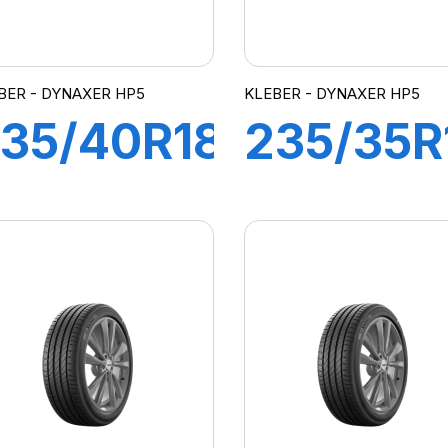
BER - DYNAXER HP5
KLEBER - DYNAXER HP5
35/40R18
235/35R
5Y XL
91Y XL
DYNAXER
DYNAXE
HP5
HP5