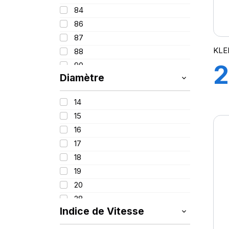
84
86
87
KLE
88
2
90
Diamètre
91
92
9
14
93
15
94
16
95
17
96
18
97
19
98
20
99
28
99/97
Indice de Vitesse
100