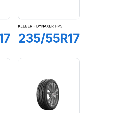
KLEBER - DYNAXER HP5
17
235/55R17
103W XL
R
DYNAXER
HP5