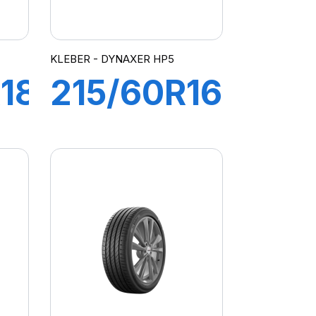
KLEBER - DYNAXER HP5
18
215/60R16
95H
R
DYNAXER
HP5