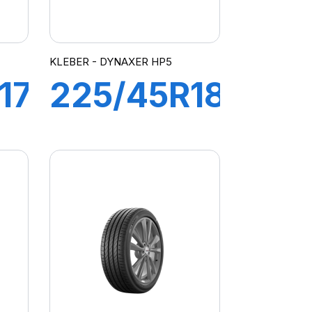
KLEBER - DYNAXER HP5
17
225/45R18
95W XL
R
DYNAXER
HP5