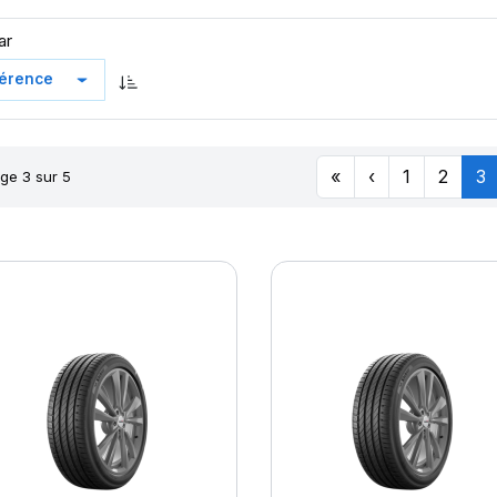
ar
«
‹
1
2
3
ge 3 sur 5