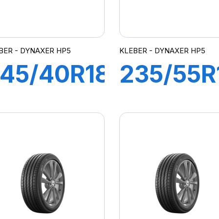
BER - DYNAXER HP5
KLEBER - DYNAXER HP5
45/40R18
235/55R
7Y XL
99V
DYNAXER
DYNAXE
HP5
HP5