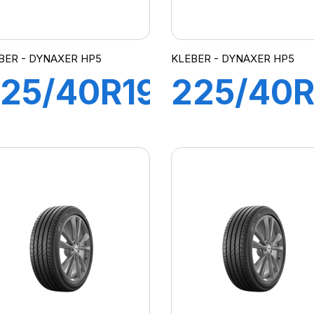
BER - DYNAXER HP5
KLEBER - DYNAXER HP5
25/40R19
225/40R
3Y XL
92Y XL
DYNAXER
DYNAXE
HP5
HP5