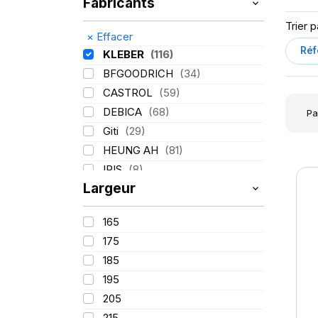
Fabricants
Trier p
×
Effacer
KLEBER
(116)
BFGOODRICH
(34)
CASTROL
(59)
DEBICA
(68)
Pa
Giti
(29)
HEUNG AH
(81)
IRIS
(8)
Largeur
ITALMATIC
(60)
LASSA
(174)
165
LING LONG
(152)
175
MICHELIN
(345)
185
MITAS
(95)
195
Mondolfo ferro
(31)
205
PIRELLI
(419)
215