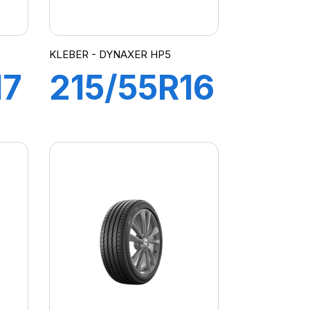
KLEBER - DYNAXER HP5
17
215/55R16
93H
R
DYNAXER
HP5