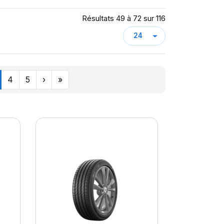
Résultats 49 à 72 sur 116
4
5
›
»