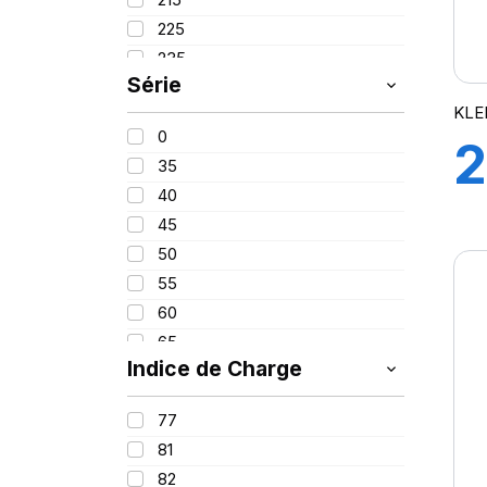
PROMETEON
(18)
225
SCHRADER
(24)
235
SIOC
(23)
Série
245
SPEEDWAYS
(64)
KLE
255
STICA
(3)
0
2
260
TIGAR
(24)
35
280
40
9
380
45
420
50
55
60
65
Indice de Charge
70
75
77
85
81
100
82