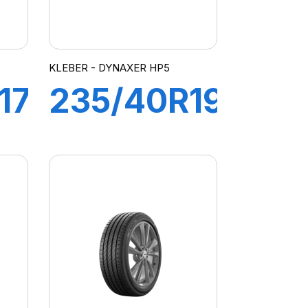
KLEBER - DYNAXER HP5
17
235/40R19
96Y
R
DYNAXER
HP5