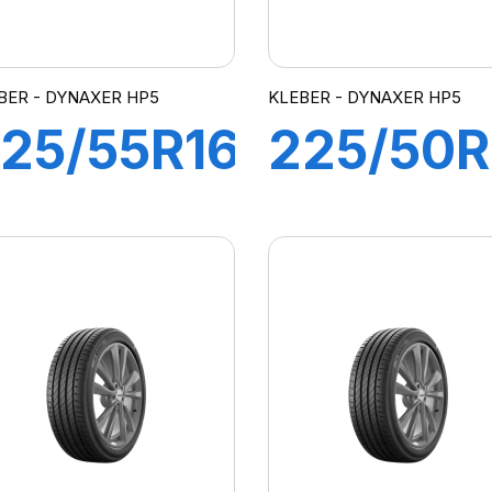
BER - DYNAXER HP5
KLEBER - DYNAXER HP5
25/55R16
225/50R
95V
98V
DYNAXER
DYNAXE
HP5
HP5