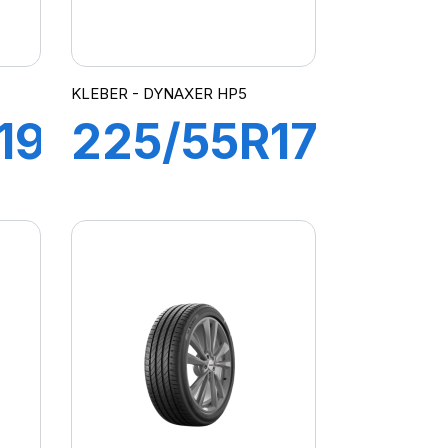
KLEBER - DYNAXER HP5
19
225/55R17
97W
R
DYNAXER
HP5