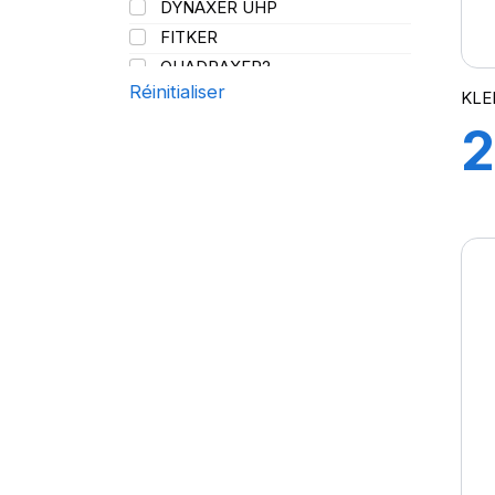
DYNAXER UHP
144/141
FITKER
QUADRAXER2
Réinitialiser
SUP 8L
KLE
TRAKER
2
TRANSPRO
TRANSPRO 2
XL DYNAXER UHP