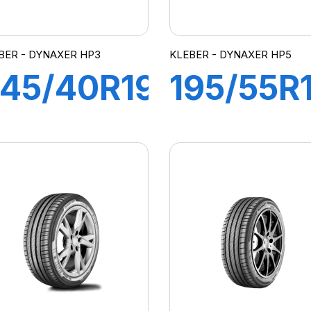
BER - DYNAXER HP3
KLEBER - DYNAXER HP5
45/40R19
195/55R
8Y XL
87V
DYNAXER
DYNAXE
UHP
HP5