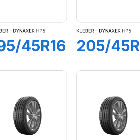
BER - DYNAXER HP5
KLEBER - DYNAXER HP5
95/45R16
205/45R
4V XL
88V XL
DYNAXER
DYNAXE
HP5
HP5