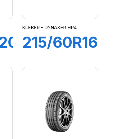
KLEBER - DYNAXER HP4
20
215/60R16
95H
R
DYNAXER
HP4