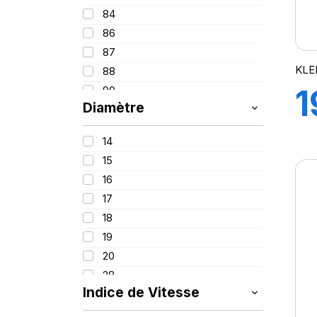
84
86
87
KLE
88
1
90
Diamètre
91
92
8
14
93
15
94
16
95
17
96
18
97
19
98
20
99
28
99/97
Indice de Vitesse
100