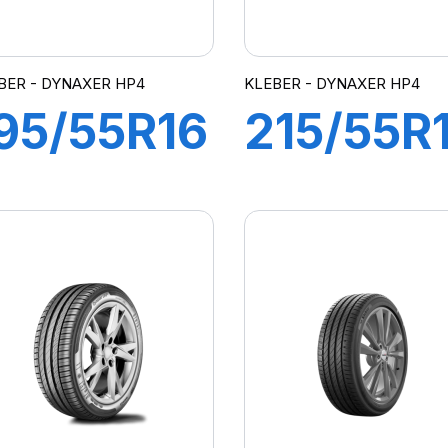
BER - DYNAXER HP4
KLEBER - DYNAXER HP4
95/55R16
215/55R
87V
93H
DYNAXER
DYNAXE
HP4
HP4