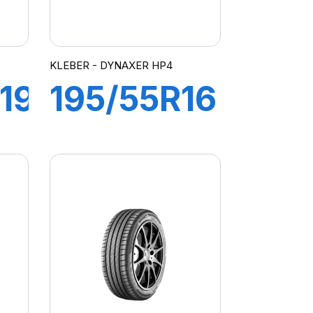
KLEBER - DYNAXER HP4
19
195/55R16
87H
R
DYNAXER
HP4