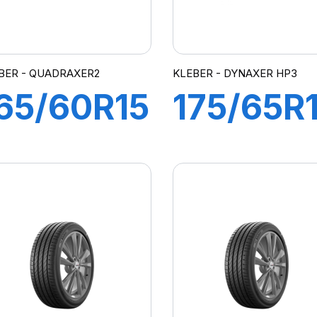
BER - QUADRAXER2
KLEBER - DYNAXER HP3
65/60R15
175/65R
7H
82H
QUADRAXER2
DYNAXE
HP3