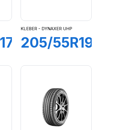
KLEBER - DYNAXER UHP
17
205/55R19
97V XL
R
DYNAXER
UHP