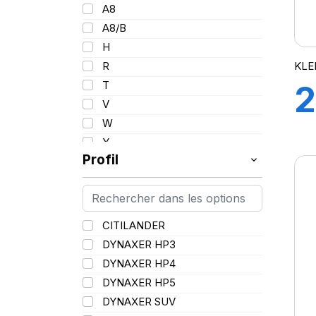
101
A8
102/100
A8/B
103
H
103/101
KLE
R
104/102
T
2
105
V
107/105
W
9
109
Y
109/106
Profil
109/107
110/108
112A8/109B
CITILANDER
114/111
DYNAXER HP3
115/113
DYNAXER HP4
116/113
DYNAXER HP5
116/114
DYNAXER SUV
127/127