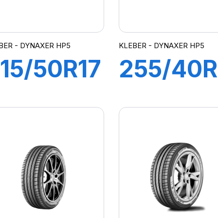
BER - DYNAXER HP5
KLEBER - DYNAXER HP5
15/50R17
255/40R
5V XL
100Y XL
DYNAXER
DYNAXE
HP5
HP5