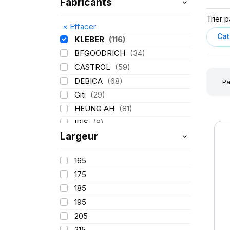
Fabricants
Trier p
×
Effacer
KLEBER
(116)
BFGOODRICH
(34)
CASTROL
(59)
DEBICA
(68)
Pa
Giti
(29)
HEUNG AH
(81)
IRIS
(8)
Largeur
ITALMATIC
(60)
LASSA
(174)
165
LING LONG
(152)
175
MICHELIN
(345)
185
MITAS
(95)
195
Mondolfo ferro
(31)
205
PIRELLI
(419)
215