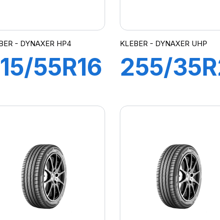
BER - DYNAXER HP4
KLEBER - DYNAXER UHP
15/55R16
255/35R
93W
97Y
DYNAXER
DYNAXE
HP4
UHP