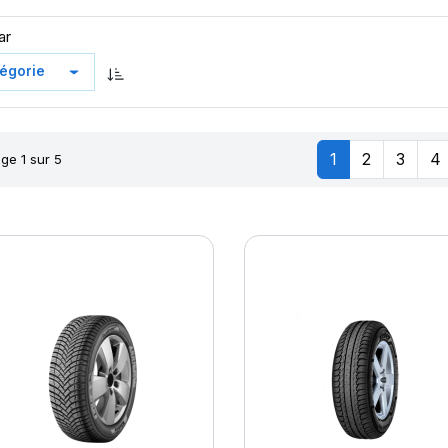
ar
1
2
3
4
ge 1 sur 5