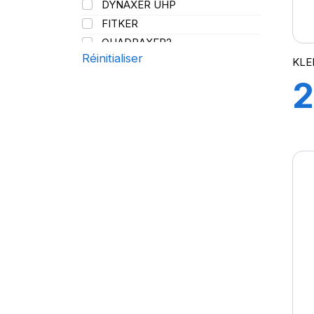
DYNAXER UHP
144/141
FITKER
QUADRAXER2
Réinitialiser
SUP 8L
KLE
TRAKER
2
TRANSPRO
TRANSPRO 2
XL DYNAXER UHP