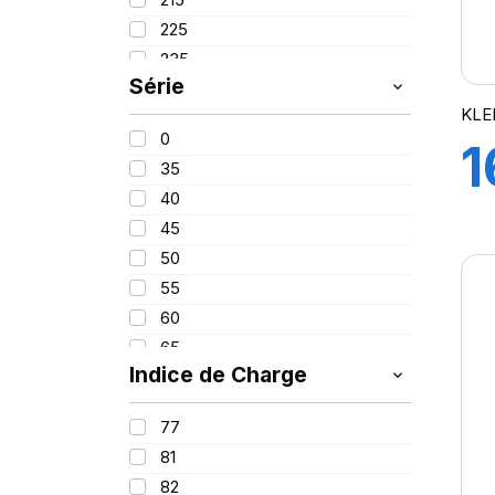
PROMETEON
(18)
225
SCHRADER
(24)
235
SIOC
(23)
Série
245
SPEEDWAYS
(64)
KLE
255
STICA
(3)
0
1
260
TIGAR
(24)
35
280
40
7
380
45
420
50
55
60
65
Indice de Charge
70
75
77
85
81
100
82