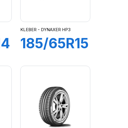
KLEBER - DYNAXER HP3
14
185/65R15
88H
R
DYNAXER
HP3