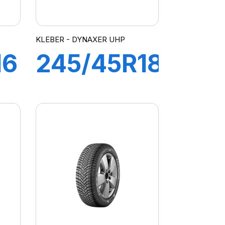
KLEBER - DYNAXER UHP
16
245/45R18
100Y
R
DYNAXER
UHP