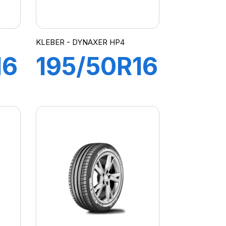
KLEBER - DYNAXER HP4
16
195/50R16
88V XL
R
DYNAXER
HP4