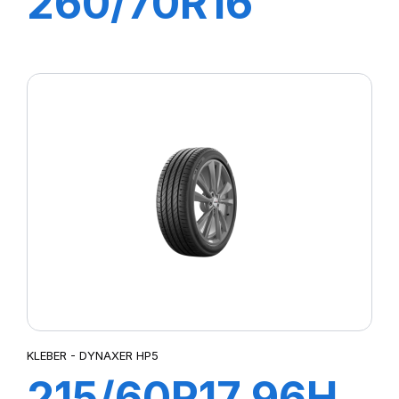
260/70R16
109A8/106B
SUP 8L
KLEBER - DYNAXER HP5
215/60R17 96H