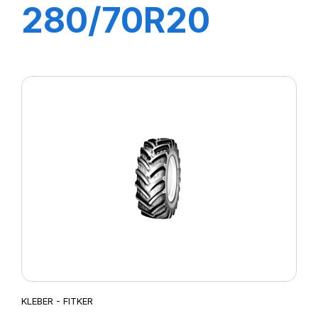
280/70R20
116A8/113B
FITKER
KLEBER - FITKER