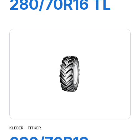
280/70R16 TL
112A8/109B
FITKER
KLEBER - FITKER