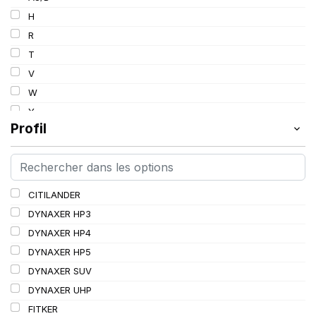
103
H
103/101
R
104/102
T
105
V
107/105
W
109
Y
109/106
Profil
109/107
110/108
112A8/109B
CITILANDER
114/111
DYNAXER HP3
115/113
DYNAXER HP4
116/113
DYNAXER HP5
116/114
DYNAXER SUV
127/127
DYNAXER UHP
144/141
FITKER