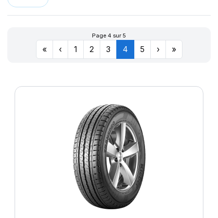
Page 4 sur 5
«
‹
1
2
3
4
5
›
»