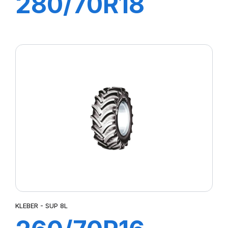
280/70R18
114A8/111B
FITKER
KLEBER - SUP 8L