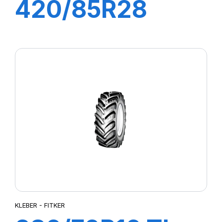
420/85R28
144A8/141B
TRAKER
KLEBER - FITKER