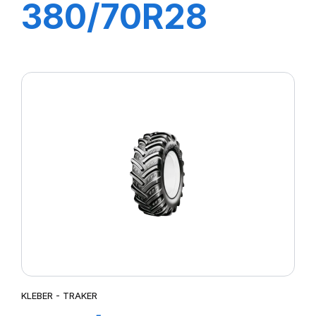
380/70R28
127A8/127B
FITKER
KLEBER - TRAKER