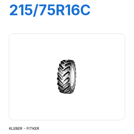
215/75R16C
116/114R (113T)
TRANSPRO 2
KLEBER - FITKER