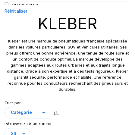
QUADRAXER2
Réinitialiser
SUP 8L
KLEBER
TRAKER
TRANSPRO
TRANSPRO 2
Kleber est une marque de pneumatiques française spécialisée
XL DYNAXER UHP
dans les voitures particulières, SUV et véhicules utilitaires. Ses
pneus offrent une bonne adhérence, une tenue de route sûre et
un confort de conduite optimal. La marque développe des
gammes adaptées aux routes urbaines et aux trajets longue
distance. Grâce à son expertise et à des tests rigoureux, Kleber
garantit sécurité, performance et fiabilité. Une référence
reconnue pour les conducteurs recherchant des pneus sûrs et
durables.
Trier par
Résultats 73 à 96 sur 116