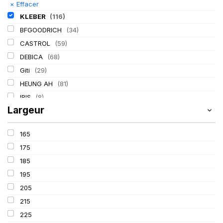
×
Effacer
KLEBER
(116)
BFGOODRICH
(34)
CASTROL
(59)
DEBICA
(68)
Giti
(29)
HEUNG AH
(81)
IRIS
(8)
Largeur
ITALMATIC
(60)
LASSA
(174)
165
LING LONG
(152)
175
MICHELIN
(345)
185
MITAS
(95)
195
Mondolfo ferro
(31)
205
PIRELLI
(419)
215
PROMETEON
(18)
225
SCHRADER
(24)