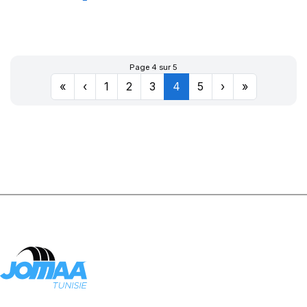
XL CITILANDER
Page 4 sur 5
«
‹
1
2
3
4
5
›
»