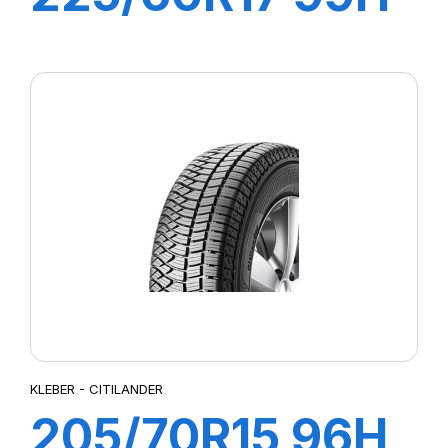
DYNAXER HP5
SUV KL
KLEBER - CITILANDER
205/70R15 96H