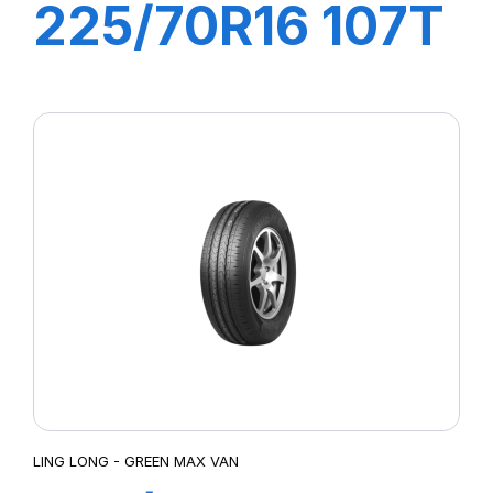
225/70R16 107T
XL CROSS WIND
A/T
LING LONG - GREEN MAX VAN