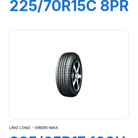
225/70R15C 8PR
112/110R GREEN-
MAX VAN
LING LONG - GREEN-MAX