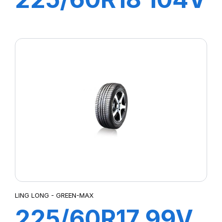
GRIP MASTER
C/S
LING LONG - GREEN-MAX
225/60R17 99V