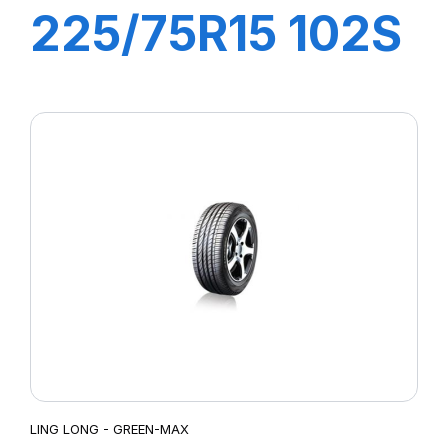
225/75R15 102S
CROSS WIND ET
(HB)
LING LONG - GREEN-MAX