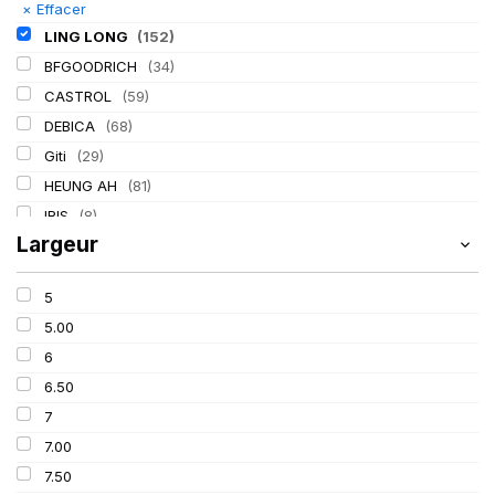
×
Effacer
LING LONG
(152)
BFGOODRICH
(34)
CASTROL
(59)
DEBICA
(68)
Giti
(29)
HEUNG AH
(81)
IRIS
(8)
Largeur
ITALMATIC
(60)
KLEBER
(116)
5
LASSA
(174)
5.00
MICHELIN
(345)
6
MITAS
(95)
6.50
Mondolfo ferro
(31)
7
PIRELLI
(419)
7.00
PROMETEON
(18)
7.50
SCHRADER
(24)