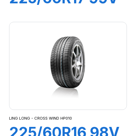
GREEN-MAX
4X4 HP
LING LONG - CROSS WIND HP010
225/60R16 98V