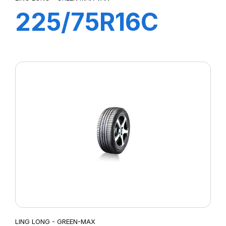
225/75R16C
10PR 121/120R
GREEN-MAX
VAN
LING LONG - GREEN-MAX