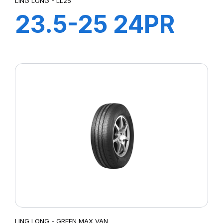
LING LONG - LL25
23.5-25 24PR
TL E3-L3 LL25
LING LONG - GREEN MAX VAN