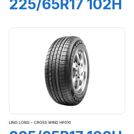
225/65R17 102H
GREEN MAX
LING LONG - CROSS WIND HP010