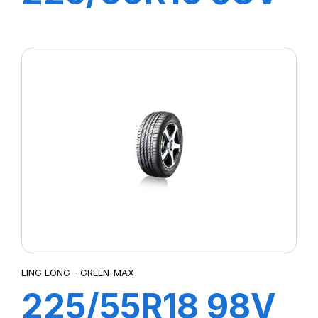
CROSS WIND
HP010
LING LONG - GREEN-MAX
225/55R18 98V