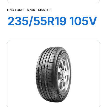
LING LONG - SPORT MASTER
235/55R19 105V
XL SPORT
MASTER e