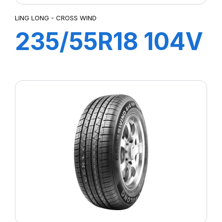
LING LONG - CROSS WIND
235/55R18 104V
CROSS WIND
4X4 HP