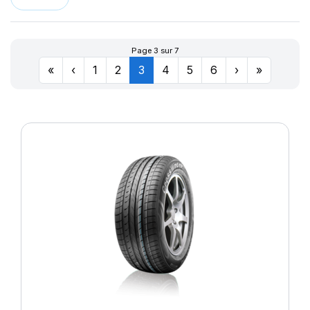
LLR666
174
LM11N
177
LMB3
180
Page 3 sur 7
LMC4
201
«
‹
1
2
3
4
5
6
›
»
LXC MASTER
LL
M-D41
MD-40
R655
R666
SPORT MASTER
T010