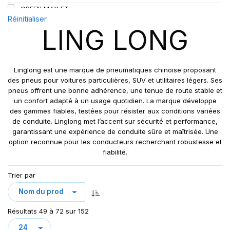
GREEN MAX ET
109
Réinitialiser
GREEN MAX HP 010
110
LING LONG
GREEN MAX HP010
110/108
GREEN MAX VAN
111
GREN-MAX ET
112
Linglong est une marque de pneumatiques chinoise proposant
GRIP MASTER
des pneus pour voitures particulières, SUV et utilitaires légers. Ses
112/110
pneus offrent une bonne adhérence, une tenue de route stable et
KCA651
114
un confort adapté à un usage quotidien. La marque développe
LB01
115
des gammes fiables, testées pour résister aux conditions variées
LB01N**
de conduite. Linglong met l’accent sur sécurité et performance,
115/113
garantissant une expérience de conduite sûre et maîtrisée. Une
LL25
117/114
option reconnue pour les conducteurs recherchant robustesse et
LL39
118/114
fiabilité.
LL45
121/120
Trier par
LL 102
122/118
LL102
131
LLA08
143/141
Résultats 49 à 72 sur 152
LLF26
158/150