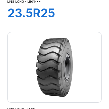
LING LONG - LB01N**
23.5R25
LB01N** L3 C1
201A2 TL