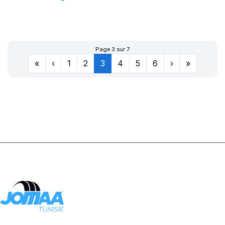
XL SPORT
MASTER
Page 3 sur 7
«
‹
1
2
3
4
5
6
›
»