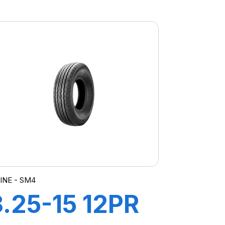
TT STT
INE - SM4
8.25-15 12PR