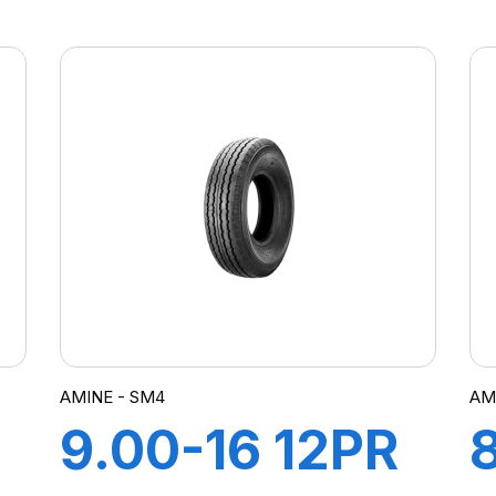
TT STT
AMINE - SM4
AM
9.00-16 12PR