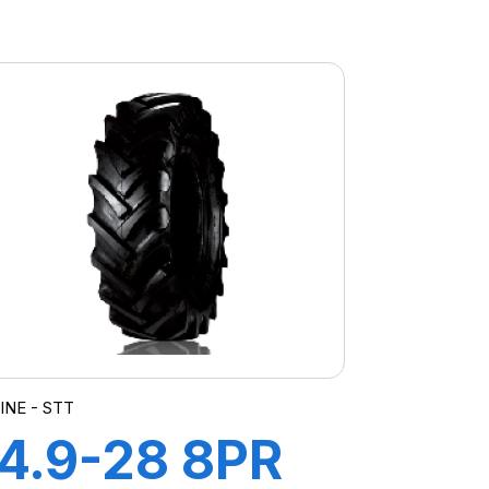
TT SW-101
INE - STT
14.9-28 8PR