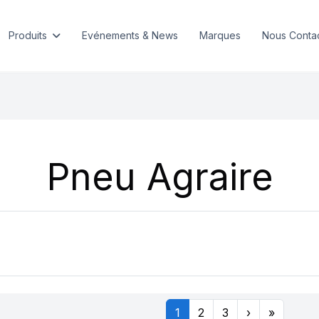
Produits
Evénements & News
Marques
Nous Conta
Pneu Agraire
1
2
3
›
»