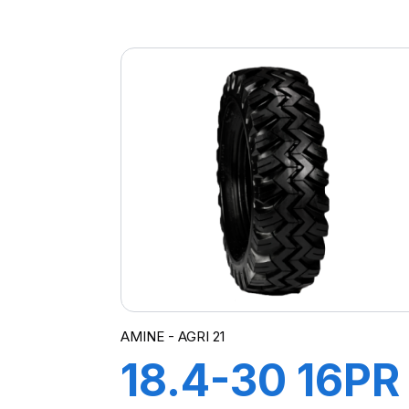
TT SAMRAT
+CH A AIR +
FLAP
AMINE - AGRI 21
18.4-30 16PR