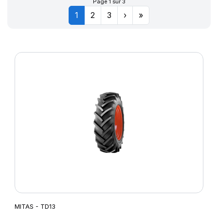
Page 1 sur 3
1
2
3
›
»
MITAS - TD13