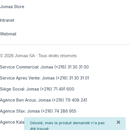
Jomaa Store
Intranet
Webmail
©
2026 Jomaa SA - Tous droits réservés
Service Commercial: Jomaa (+216) 31 30 31 00
Service Apres Vente: Jomaa (+216) 31 30 31 01
Siège Social: Jomaa (+216) 71 491 600
Agence Ben Arous: Jomaa (+216) 79 408 241
Agence Sfax: Jomaa (+216) 74 286 955
×
Agence Kalaa: Jomaa (+216) 73 812 100
info
Désolé, mais le produit demandé n'a pas
été trouvé