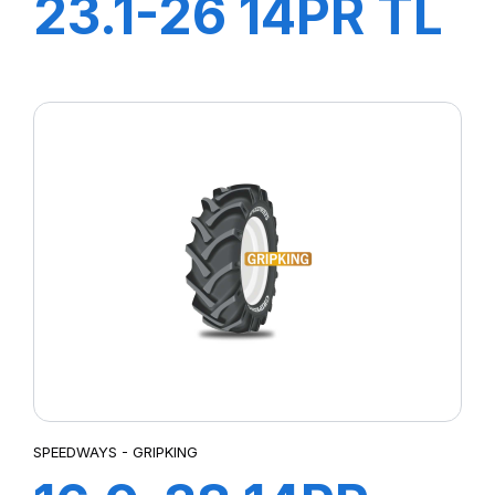
23.1-26 14PR TL
TD-01 (M-I)
SPEEDWAYS - GRIPKING