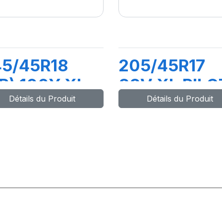
45/45R18
205/45R17
R) 100Y XL
88V XL PILO
Détails du Produit
Détails du Produit
LOT SPORT 5
SPORT 4 G1