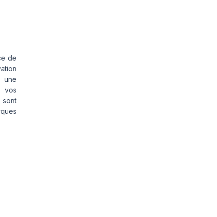
ce de
vation
s une
s vos
 sont
rques