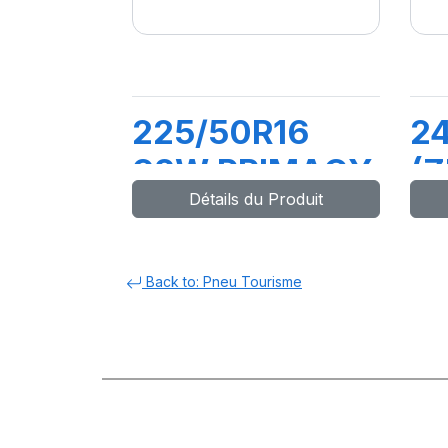
225/50R16
2
92W PRIMACY
(Z
Détails du Produit
4+
PI
Back to: Pneu Tourisme