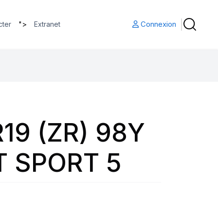
">
Connexion
cter
Extranet
19 (ZR) 98Y
T SPORT 5