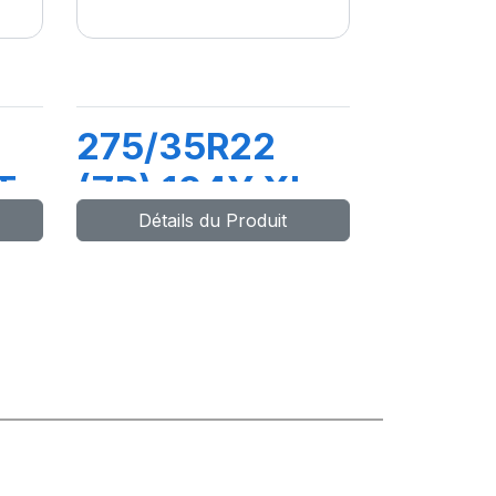
275/35R22
T
(ZR) 104Y XL
Détails du Produit
PILOT SPORT 4