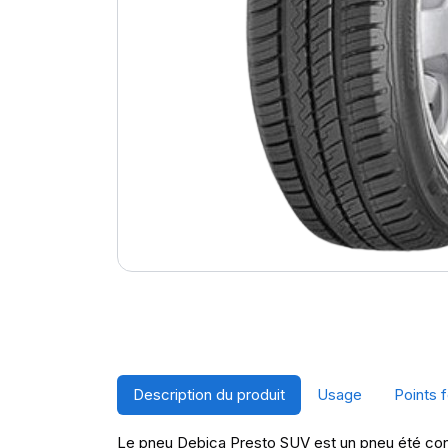
Description du produit
Usage
Points f
Le pneu Debica Presto SUV est un pneu été conçu p