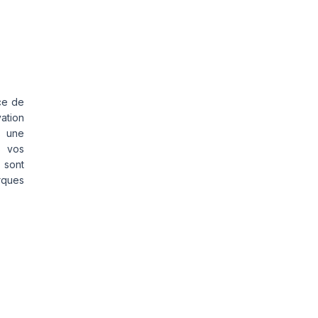
ce de
vation
s une
s vos
 sont
rques