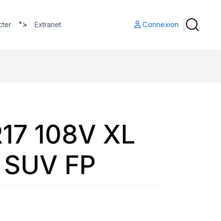
">
Connexion
cter
Extranet
17 108V XL
 SUV FP