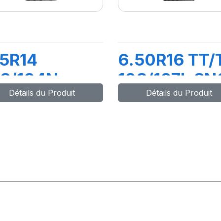
5R14
6.50R16 TT/
06/104N
108/107L SN
Détails du Produit
Détails du Produit
V82