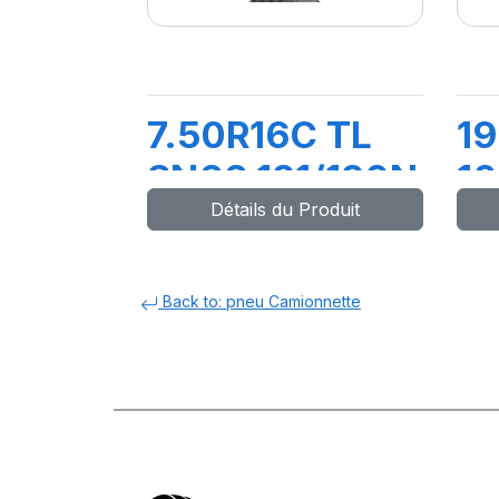
7.50R16C TL
19
SN66 121/120N
1
Détails du Produit
D
Back to: pneu Camionnette