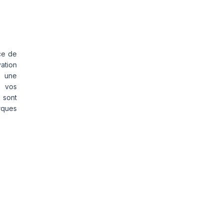
ce de
vation
s une
s vos
 sont
rques