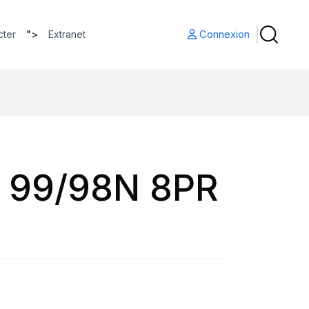
">
Connexion
cter
Extranet
 99/98N 8PR