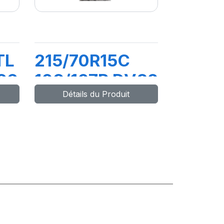
TL
215/70R15C
66
109/107R DV82
Détails du Produit