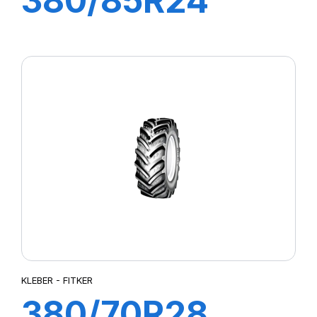
380/85R24
AC85
131A8/131B TL
(14.9R24)
KLEBER - FITKER
380/70R28