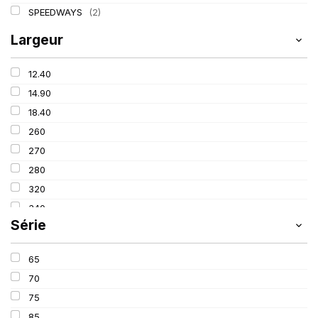
SPEEDWAYS
(2)
Largeur
12.40
14.90
18.40
260
270
280
320
340
Série
380
405
65
420
70
460
75
480
85