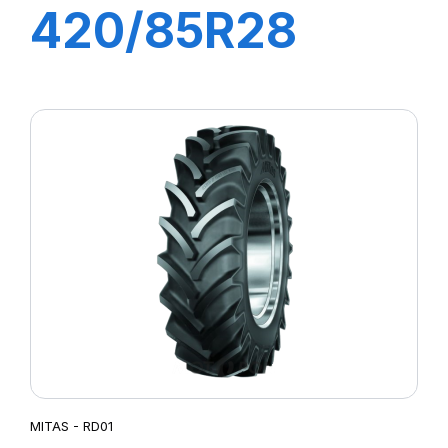
420/85R28
144A8/141B
TRAKER
MITAS - RD01