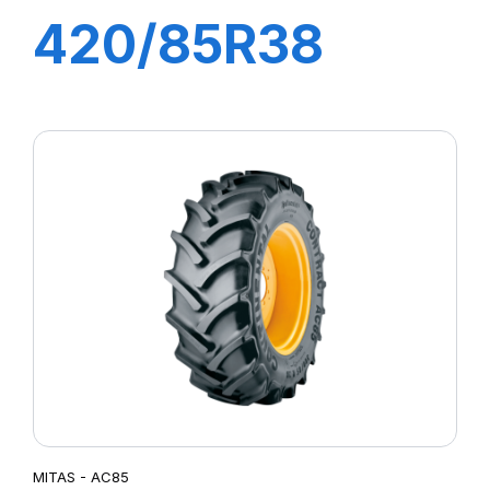
420/85R38
144A8/144B
AGRIBIB
MITAS - AC85