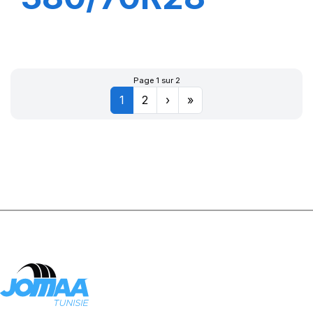
127A8/127B
FITKER
Page 1 sur 2
1
2
›
»