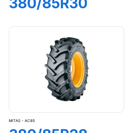
380/85R30
135A8 TL AC85
(14.9R30)
MITAS - AC85