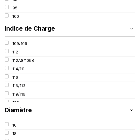
520
95
600
100
650
Indice de Charge
800
109/106
112
112A8/109B
114/111
116
116/113
119/116
122
Diamètre
125
127
16
127/127
18
131/131