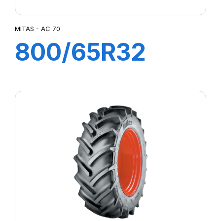
MITAS - AC 70
800/65R32
(30.5R32)
172A8 (169B) TL
AC 70 H