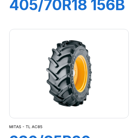
405/70R18 156B
(168 A2) EM-01
MITAS - TL AC85