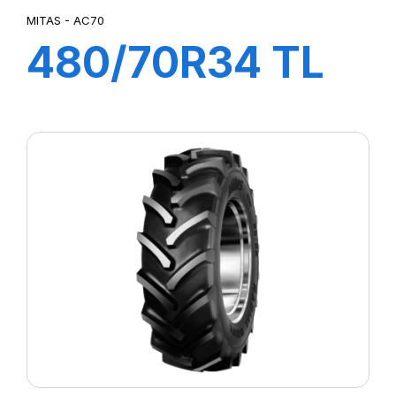
MITAS - AC70
480/70R34 TL
143A8/B AC70 G