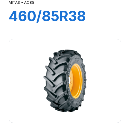
MITAS - AC85
460/85R38
149A8 TL AC85