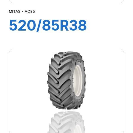
MITAS - AC85
520/85R38
155A8 (155B) TL
AC85 (20,8R38)