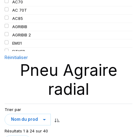
AC70
152/155
AC 70T
155
AC85
156
AGRIBIB
157
AGRIBIB 2
162/162
EM01
167
FITKER
Réinitialiser
172
OMNIBIB
Pneu Agraire
190
RC999
RD-02 TL
radial
RD01
RD02
RS200
SFT
Trier par
SUP 8L
TL AC85
Résultats 1 à 24 sur 40
TRAKER