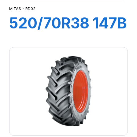
MITAS - RD02
520/70R38 147B
TL RD02