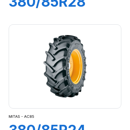
380/85R28
133A8/133B TL
AC85 (14.9R28)
MITAS - AC85