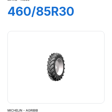
460/85R30
145A8 TL
AC85(18.4R30)
MICHELIN - AGRIBIB