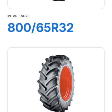
MITAS - AC70
800/65R32
167A8 TL AC70