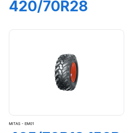
420/70R28
133/131D
OMNIBIB
MITAS - EM01