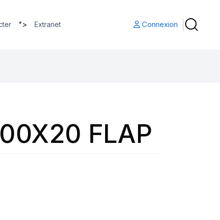
">
Connexion
cter
Extranet
.00X20 FLAP