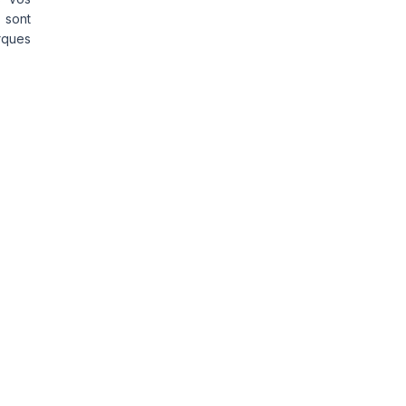
 sont
rques