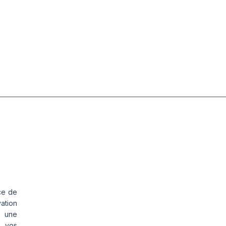
ce de
vation
s une
s vos