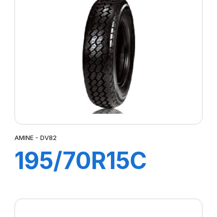
AMINE - DV82
195/70R15C
104/102R DV82