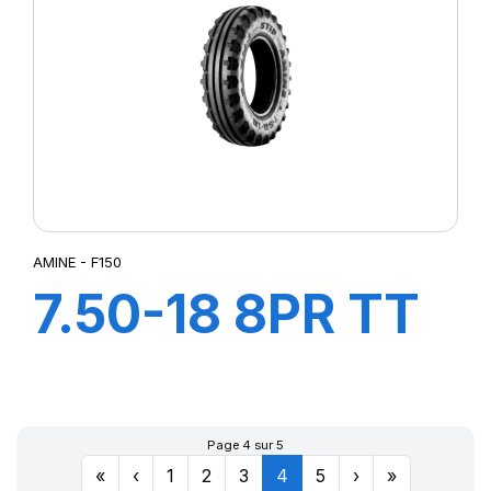
AMINE - F150
7.50-18 8PR TT
F150
Page 4 sur 5
«
‹
1
2
3
4
5
›
»