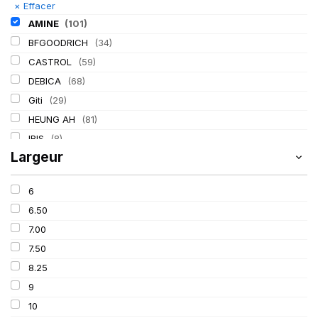
×
Effacer
AMINE
(101)
BFGOODRICH
(34)
CASTROL
(59)
DEBICA
(68)
Giti
(29)
HEUNG AH
(81)
IRIS
(8)
Largeur
ITALMATIC
(60)
KLEBER
(116)
6
LASSA
(174)
6.50
LING LONG
(152)
7.00
MICHELIN
(345)
7.50
MITAS
(95)
8.25
Mondolfo ferro
(31)
9
PIRELLI
(419)
10
PROMETEON
(18)