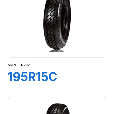
(154/150M)
AMINE - DV82
195R15C
106/104R TL
DV82