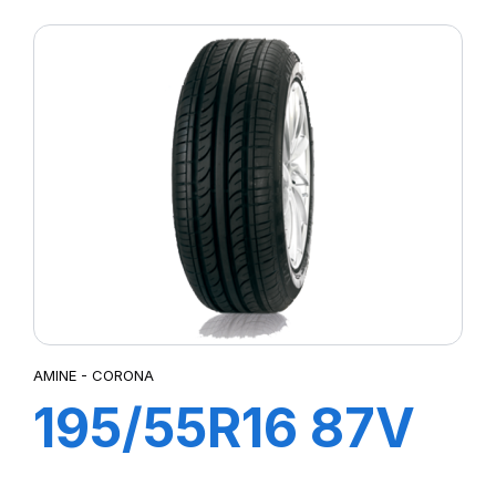
ORIENT TL
129/127M
AMINE - CORONA
195/55R16 87V
CORONA