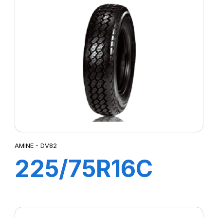
AMINE - DV82
225/75R16C
118/116R DV82