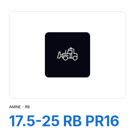
P4
PALMA
POWER
PRIMA
RB
SAFARI+
SCV
SM4
SN66
STRAGUA
STT
SUP IND
TRACTOR
AMINE - RB
17.5-25 RB PR16