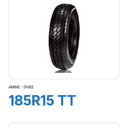
AMINE - DV82
185R15 TT
103/102N DV82