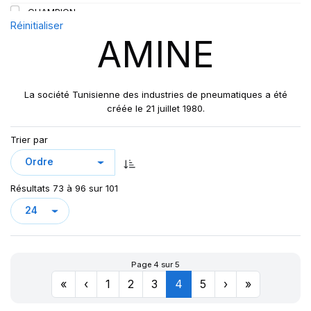
CHAMPION
146/143
Réinitialiser
COBRA
148/145
AMINE
COMPACTEUR
149/145
CORONA
152/148
D&G
154/149
La société Tunisienne des industries de pneumatiques a été
DRIVER
créée le 21 juillet 1980.
154/150
DV82
156/150
Trier par
DV82 TL
160
F1
160/156
F2
165
Résultats 73 à 96 sur 101
F150
A
LION
LION ON/OFF
MEDINA
Page 4 sur 5
OASIS
«
‹
1
2
3
4
5
›
»
ORIENT