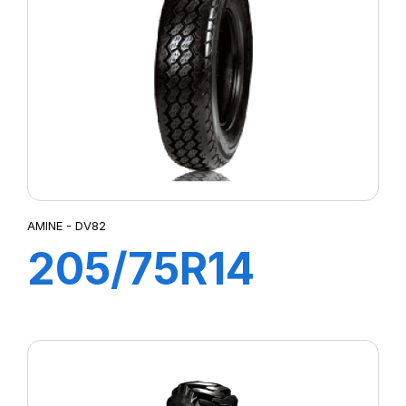
AMINE - DV82
205/75R14
109/107N DV82