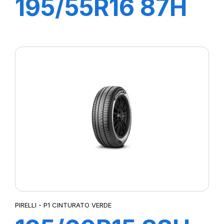
195/55R16 87H
P1 CINTURATO
VERDE
PIRELLI - P1 CINTURATO VERDE