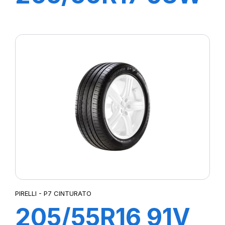
XL P7
CINTURATO C2
PIRELLI - P7 CINTURATO
205/55R16 91V