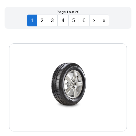
Page 1 sur 29
1
2
3
4
5
6
›
»