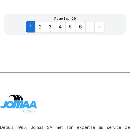
XL POWERGY 2
Page 1 sur 29
1
2
3
4
5
6
›
»
Depuis 1985, Jomaa SA met son expertise au service de