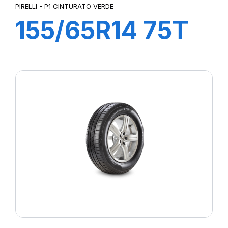
PIRELLI - P1 CINTURATO VERDE
155/65R14 75T
P1cintVerde