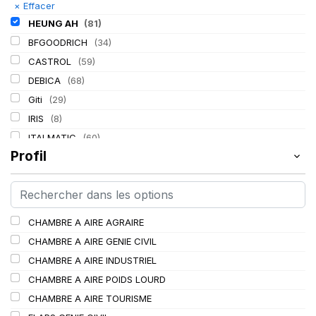
×
Effacer
HEUNG AH
(81)
BFGOODRICH
(34)
CASTROL
(59)
DEBICA
(68)
Giti
(29)
IRIS
(8)
ITALMATIC
(60)
Profil
KLEBER
(116)
LASSA
(174)
LING LONG
(152)
MICHELIN
(345)
CHAMBRE A AIRE AGRAIRE
MITAS
(95)
CHAMBRE A AIRE GENIE CIVIL
Mondolfo ferro
(31)
CHAMBRE A AIRE INDUSTRIEL
PIRELLI
(419)
CHAMBRE A AIRE POIDS LOURD
PROMETEON
(18)
CHAMBRE A AIRE TOURISME
SCHRADER
(24)