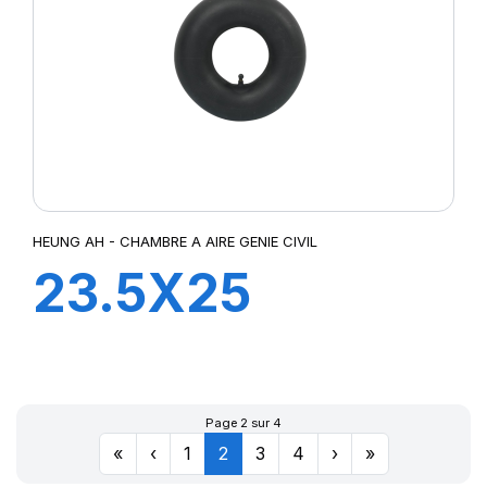
HEUNG AH - CHAMBRE A AIRE GENIE CIVIL
23.5X25
TRJ1175C
Page 2 sur 4
«
‹
1
2
3
4
›
»