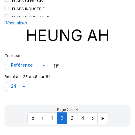
FLAPS GENIE CIVIL
SIOC
(23)
FLAPS INDUSTRIEL
SPEEDWAYS
(64)
FLAPS POIDS LOURD
STICA
(3)
Réinitialiser
HEUNG AH
TIGAR
(24)
Trier par
Résultats 25 à 48 sur 81
Page 2 sur 4
«
‹
1
2
3
4
›
»