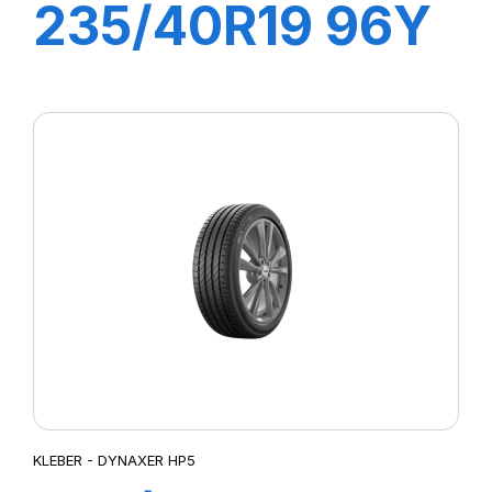
235/40R19 96Y
XL DYNAXER
UHP
KLEBER - DYNAXER HP5