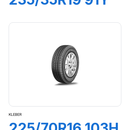
XL DYNAXER
HP5
KLEBER
225/70R16 103H