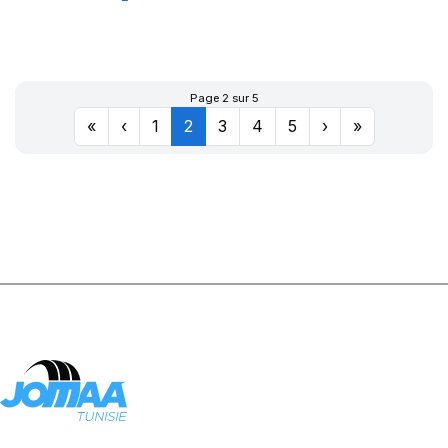
DYNAXER HP5
SUV
Page 2 sur 5
«
‹
1
2
3
4
5
›
»