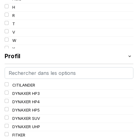
103
H
103/101
R
104/102
T
105
V
107/105
W
109
Y
109/106
Profil
109/107
110/108
112A8/109B
CITILANDER
114/111
DYNAXER HP3
115/113
DYNAXER HP4
116/113
DYNAXER HP5
116/114
DYNAXER SUV
127/127
DYNAXER UHP
144/141
FITKER