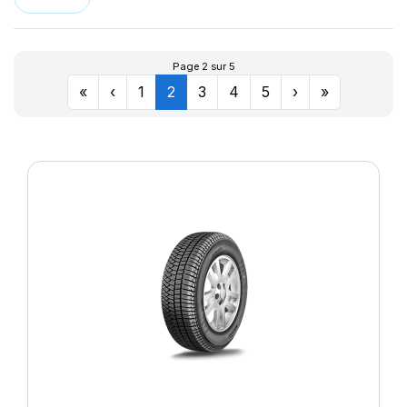
Page 2 sur 5
«
‹
1
2
3
4
5
›
»