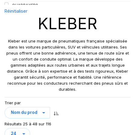
QUADRAXER2
Réinitialiser
SUP 8L
KLEBER
TRAKER
TRANSPRO
TRANSPRO 2
Kleber est une marque de pneumatiques française spécialisée
XL DYNAXER UHP
dans les voitures particulières, SUV et véhicules utilitaires. Ses
pneus offrent une bonne adhérence, une tenue de route sûre et
un confort de conduite optimal. La marque développe des
gammes adaptées aux routes urbaines et aux trajets longue
distance. Grâce à son expertise et à des tests rigoureux, Kleber
garantit sécurité, performance et fiabilité. Une référence
reconnue pour les conducteurs recherchant des pneus sûrs et
durables.
Trier par
Résultats 25 à 48 sur 116