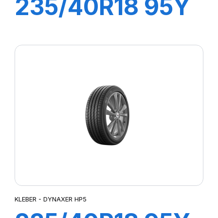
235/40R18 95Y
XL DYNAXER
UHP
KLEBER - DYNAXER HP5