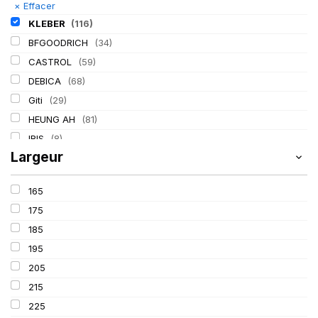
×
Effacer
KLEBER
(116)
BFGOODRICH
(34)
CASTROL
(59)
DEBICA
(68)
Giti
(29)
HEUNG AH
(81)
IRIS
(8)
Largeur
ITALMATIC
(60)
LASSA
(174)
165
LING LONG
(152)
175
MICHELIN
(345)
185
MITAS
(95)
195
Mondolfo ferro
(31)
205
PIRELLI
(419)
215
PROMETEON
(18)
225
SCHRADER
(24)