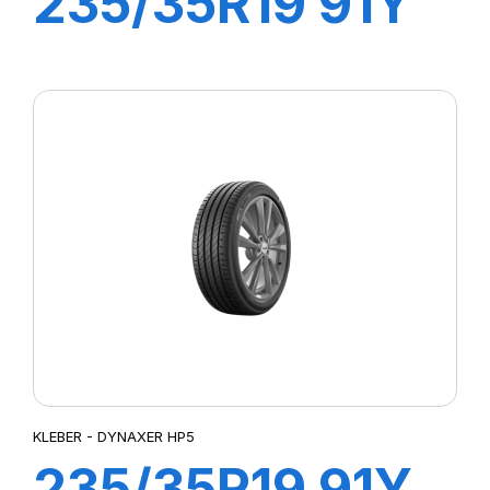
235/35R19 91Y
XL DYNAXER
UHP
KLEBER - DYNAXER HP5
235/35R19 91Y