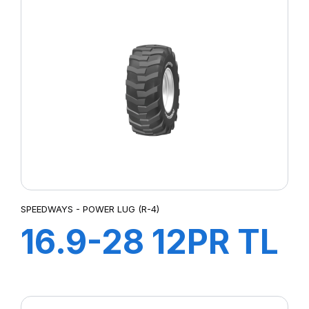
SPEEDWAYS - POWER LUG (R-4)
16.9-28 12PR TL
Power LugR-4