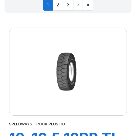
1
2
3
›
»
SPEEDWAYS - ROCK PLUS HD