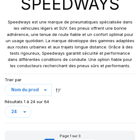
SPEEDWAYS
GRIPKING R-1
LIFT KING
MPT-007
Speedways est une marque de pneumatiques spécialisée dans
PK 303
les véhicules légers et SUV. Ses pneus offrent une bonne
adhérence, une tenue de route fiable et un confort optimal pour
PK 319
un usage quotidien. La marque développe des gammes adaptées
POWERGRIP
aux routes urbaines et aux trajets longue distance. Grâce à des
POWER GRIP G-2
tests rigoureux, Speedways garantit sécurité et performance
dans différentes conditions de conduite. Une option fiable pour
POWER LUG (R-4)
les conducteurs recherchant des pneus sûrs et performants.
RC999
ROCK PLUS HD
Trier par
SAMRAT
STEER KING HD+
Résultats 1 à 24 sur 64
SW-101
SW-201
SW 333
Page 1 sur 3