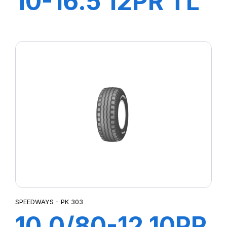
10-16.5 12PR TL
STEER KING
HD+
SPEEDWAYS - PK 303
10.0/80-12 10PR