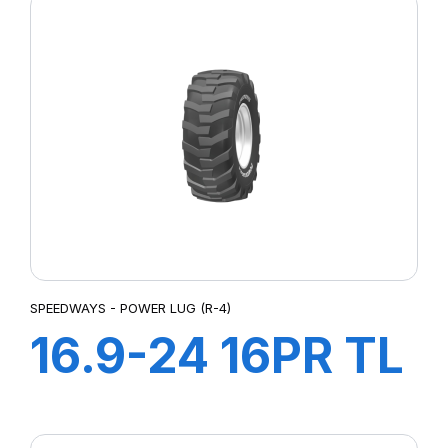
SPEEDWAYS - POWER LUG (R-4)
16.9-24 16PR TL
Power LugR-4