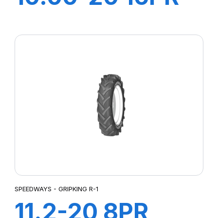
EV999 + CH A
AIR + FLAP
SPEEDWAYS - GRIPKING R-1
11.2-20 8PR