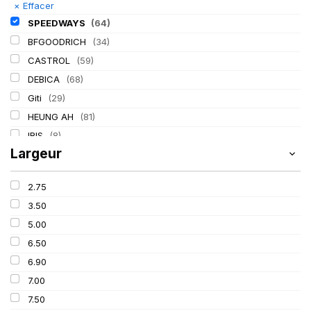
×
Effacer
SPEEDWAYS
(64)
BFGOODRICH
(34)
CASTROL
(59)
DEBICA
(68)
Giti
(29)
HEUNG AH
(81)
IRIS
(8)
Largeur
ITALMATIC
(60)
KLEBER
(116)
2.75
LASSA
(174)
3.50
LING LONG
(152)
5.00
MICHELIN
(345)
6.50
MITAS
(95)
6.90
Mondolfo ferro
(31)
7.00
PIRELLI
(419)
7.50
PROMETEON
(18)