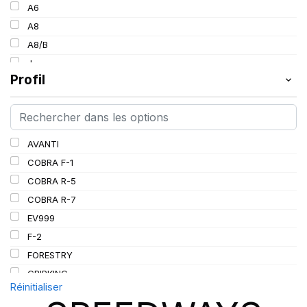
154
A6
30
157
A8
34
160
A8/B
36
185
J
38
Profil
L
PR
AVANTI
COBRA F-1
COBRA R-5
COBRA R-7
EV999
F-2
FORESTRY
GRIPKING
Réinitialiser
GRIPKING HD