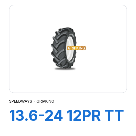
GRIP
SPEEDWAYS - GRIPKING
13.6-24 12PR TT
GripKing