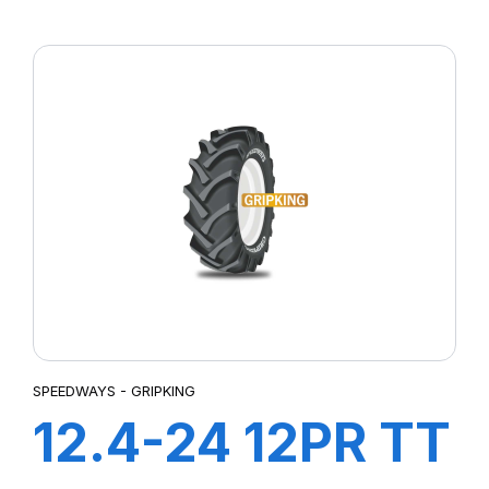
185A5 ROCK
PLUS HD+ ch à
air+Flap
SPEEDWAYS - GRIPKING
12.4-24 12PR TT