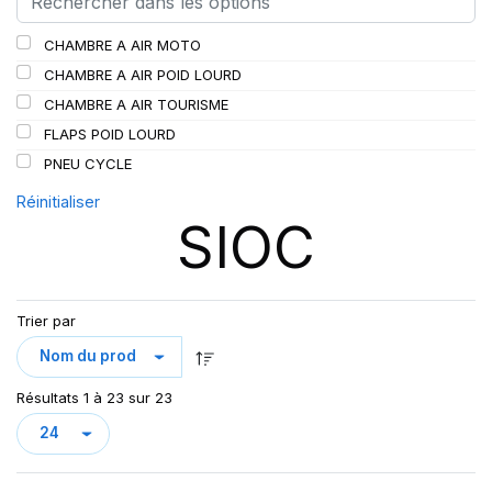
SCHRADER
(24)
CHAMBRE A AIR MOTO
SPEEDWAYS
(64)
CHAMBRE A AIR POID LOURD
STICA
(3)
CHAMBRE A AIR TOURISME
TIGAR
(24)
FLAPS POID LOURD
PNEU CYCLE
Réinitialiser
SIOC
Trier par
Résultats 1 à 23 sur 23