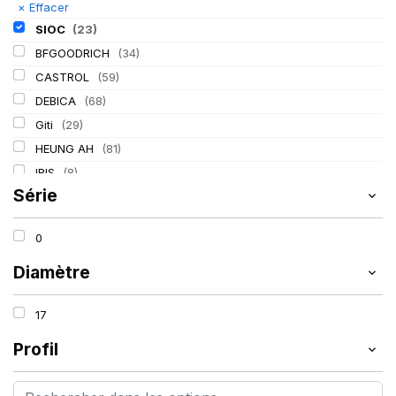
×
Effacer
SIOC
(23)
BFGOODRICH
(34)
CASTROL
(59)
DEBICA
(68)
Giti
(29)
HEUNG AH
(81)
IRIS
(8)
Série
ITALMATIC
(60)
KLEBER
(116)
0
LASSA
(174)
LING LONG
(152)
Diamètre
MICHELIN
(345)
17
MITAS
(95)
Mondolfo ferro
(31)
Profil
PIRELLI
(419)
PROMETEON
(18)