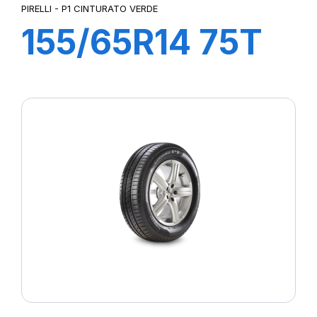
PIRELLI - P1 CINTURATO VERDE
155/65R14 75T
P1cintVerde