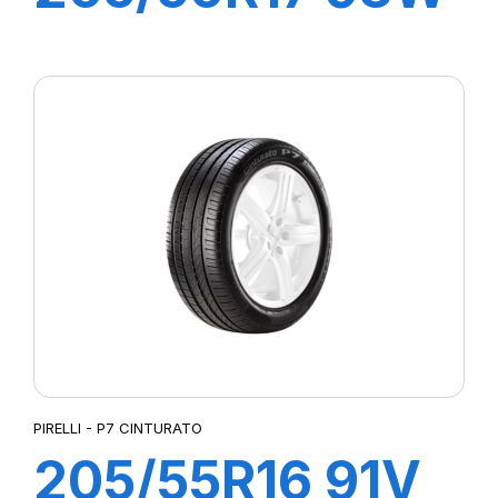
XL P7
CINTURATO C2
PIRELLI - P7 CINTURATO
205/55R16 91V