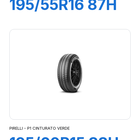
195/55R16 87H
P1 CINTURATO
VERDE
PIRELLI - P1 CINTURATO VERDE