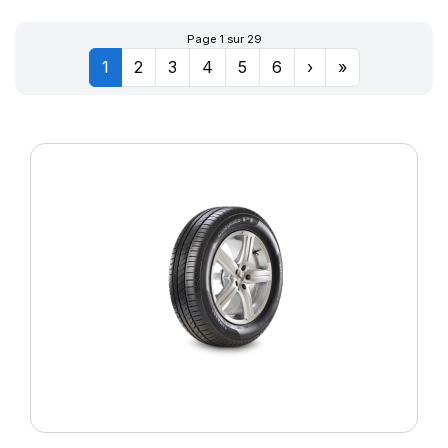
Page 1 sur 29
1
2
3
4
5
6
›
»