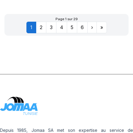
XL POWERGY 2
Page 1 sur 29
1
2
3
4
5
6
›
»
Depuis 1985, Jomaa SA met son expertise au service de