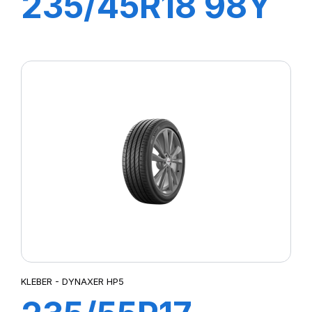
235/45R18 98Y
XL DYNAXER
HP5
KLEBER - DYNAXER HP5