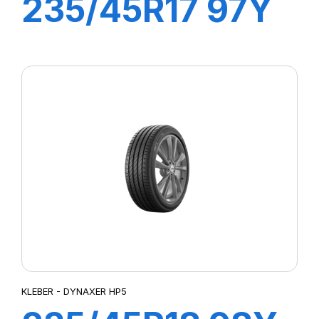
235/45R17 97Y
XL DYNAXER
HP5
KLEBER - DYNAXER HP5