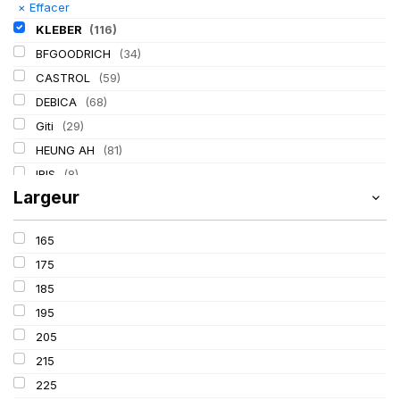
×
Effacer
KLEBER
(116)
BFGOODRICH
(34)
CASTROL
(59)
DEBICA
(68)
Giti
(29)
HEUNG AH
(81)
IRIS
(8)
Largeur
ITALMATIC
(60)
LASSA
(174)
165
LING LONG
(152)
175
MICHELIN
(345)
185
MITAS
(95)
195
Mondolfo ferro
(31)
205
PIRELLI
(419)
215
PROMETEON
(18)
225
SCHRADER
(24)