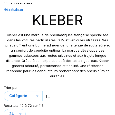
QUADRAXER2
Réinitialiser
SUP 8L
KLEBER
TRAKER
TRANSPRO
TRANSPRO 2
Kleber est une marque de pneumatiques française spécialisée
XL DYNAXER UHP
dans les voitures particulières, SUV et véhicules utilitaires. Ses
pneus offrent une bonne adhérence, une tenue de route sûre et
un confort de conduite optimal. La marque développe des
gammes adaptées aux routes urbaines et aux trajets longue
distance. Grâce à son expertise et à des tests rigoureux, Kleber
garantit sécurité, performance et fiabilité. Une référence
reconnue pour les conducteurs recherchant des pneus sûrs et
durables.
Trier par
Résultats 49 à 72 sur 116