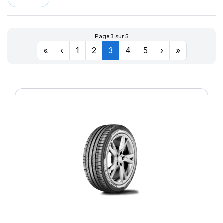
Page 3 sur 5
«
‹
1
2
3
4
5
›
»