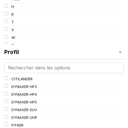
103
H
103/101
R
104/102
T
105
V
107/105
W
109
Y
109/106
Profil
109/107
110/108
112A8/109B
CITILANDER
114/111
DYNAXER HP3
115/113
DYNAXER HP4
116/113
DYNAXER HP5
116/114
DYNAXER SUV
127/127
DYNAXER UHP
144/141
FITKER