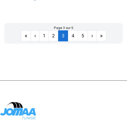
XL DYNAXER
HP5
Page 3 sur 5
«
‹
1
2
3
4
5
›
»