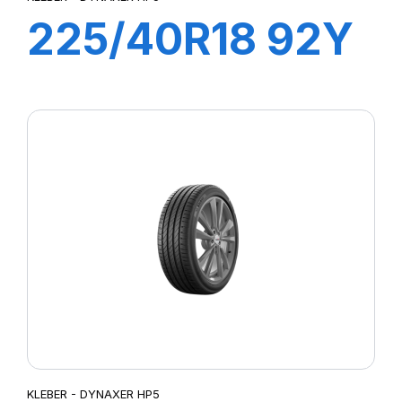
225/40R18 92Y
XL DYNAXER
HP5
KLEBER - DYNAXER HP5