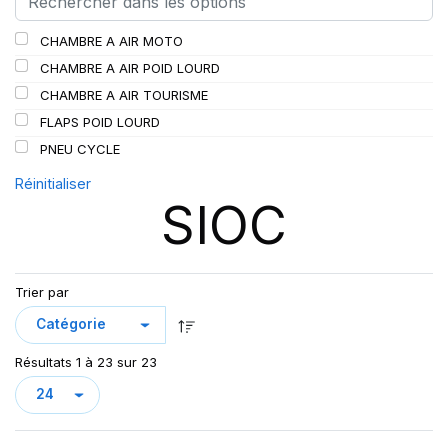
SCHRADER
(24)
CHAMBRE A AIR MOTO
SPEEDWAYS
(64)
CHAMBRE A AIR POID LOURD
STICA
(3)
CHAMBRE A AIR TOURISME
TIGAR
(24)
FLAPS POID LOURD
PNEU CYCLE
Réinitialiser
SIOC
Trier par
Résultats 1 à 23 sur 23