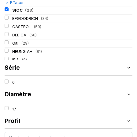
×
Effacer
SIOC
(23)
BFGOODRICH
(34)
CASTROL
(59)
DEBICA
(68)
Giti
(29)
HEUNG AH
(81)
IRIS
(8)
Série
ITALMATIC
(60)
KLEBER
(116)
0
LASSA
(174)
LING LONG
(152)
Diamètre
MICHELIN
(345)
17
MITAS
(95)
Mondolfo ferro
(31)
Profil
PIRELLI
(419)
PROMETEON
(18)