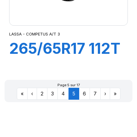
LASSA - COMPETUS A/T 3
265/65R17 112T
COMPETUS A/T
3
Page 5 sur 17
«
‹
2
3
4
5
6
7
›
»