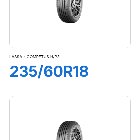
LASSA - COMPETUS H/P3
235/60R18
107W XL
COMPETUS
H/P3