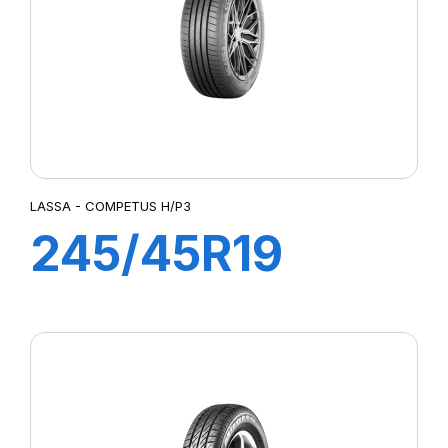
LASSA - COMPETUS H/P3
245/45R19
102W XL
COMPETUS
H/P3