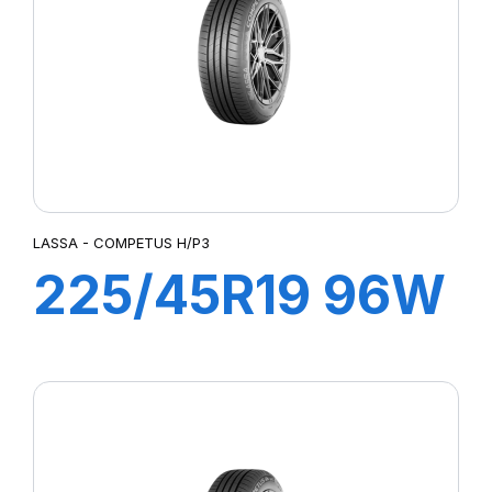
LATTITUDE SPORT 3
LATTITUDE TOUR HP (N1)²
LMB3
LTA/S
LTX A/T
LTX AT2
MUD TERRAIN T/A KM2
MUD TERRAIN T/A KM3
LASSA - COMPETUS H/P3
P-ZERO AS
225/45R19 96W
P7 CINTURATO
PILOTE SPORT 4 SUV
XL COMPETUS
PILOT SPORT 4
PILOT SPORT CUP2
H/P3
PILOT SUPER SPORT
POWERGY 2
PRESTO