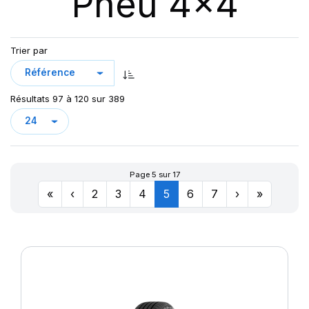
Pneu 4x4
123
AT/TA KO3 LRF
123/120
AT70
124/121
Trier par
AT100
126/123
AT T/A KO2
127/124
AURES
128
Résultats 97 à 120 sur 389
CHAMPIRO VP1
CINTURATO AS+
CINTURATO SF3
CITILANDER
Page 5 sur 17
COBRA
«
‹
2
3
4
5
6
7
›
»
COMPETUS A/T 2
COMPETUS A/T 3
COMPETUS H/L
COMPETUS H/P
COMPETUS H/P2
COMPETUS H/P3