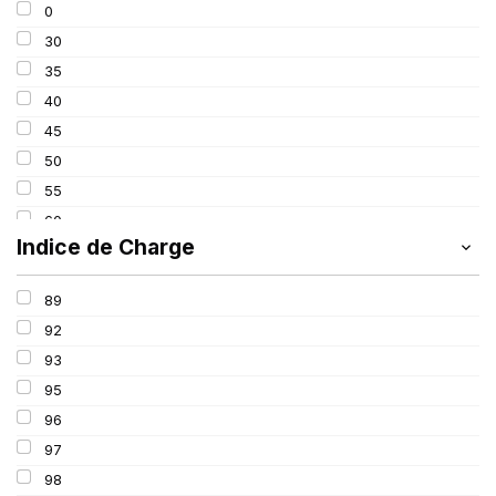
0
275
30
285
35
295
40
305
45
315
50
325
55
60
Indice de Charge
65
70
89
75
92
80
93
85
95
100
96
97
98