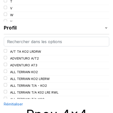
T
112
V
113
W
114
Y
115
Profil
115/112
116
116/113
A/T TA KO2 LRDRW
117/114
ADVENTURO A/T2
117/116
ADVENTURO AT3
118/115
ALL TERRAIN KO2
119/116
ALL TERRAIN KO2 LRERW
120
ALL TERRAIN T/A - KO2
120/116
ALL TERRAIN T/A K02 LRE RWL
120/117
ALL TERRAIN T/A KO2
121
Réinitialiser
ALL TERRAIN T/A KO3
121/118
AT/TA KO3 LRD