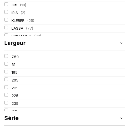
Giti
(10)
IRIS
(2)
KLEBER
(25)
LASSA
(77)
LING LONG
(39)
Largeur
MICHELIN
(80)
PIRELLI
(110)
7.50
TIGAR
(3)
31
195
205
215
225
235
245
Série
255
265