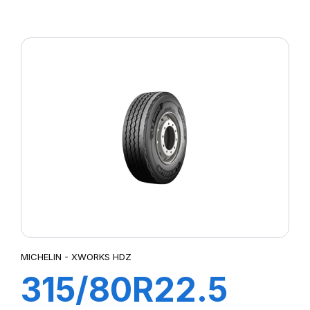
WORKS HDD
156/150K
MICHELIN - XWORKS HDZ
315/80R22.5