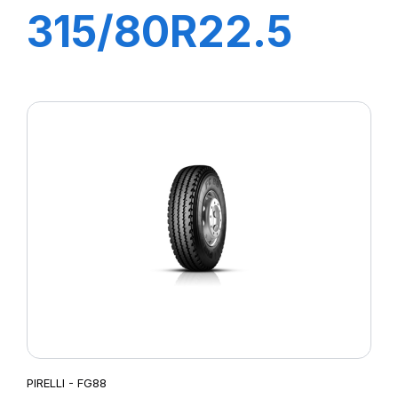
315/80R22.5
AP95 156/150K
M+S Diam Nero
Plus
PIRELLI - FG88