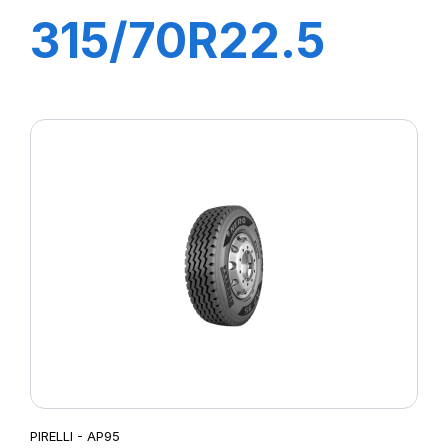
315/70R22.5
TR:01S II+
154/150L (152M)
M+S
PIRELLI - AP95