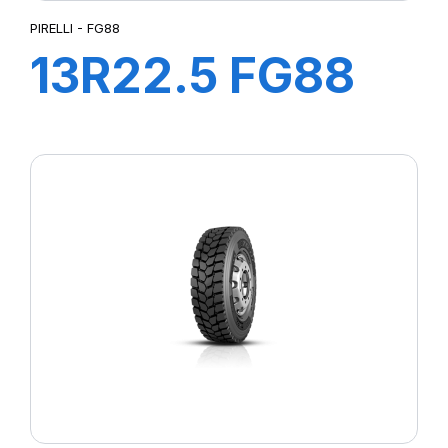
PIRELLI - FG88
13R22.5 FG88
156/150K M+S*