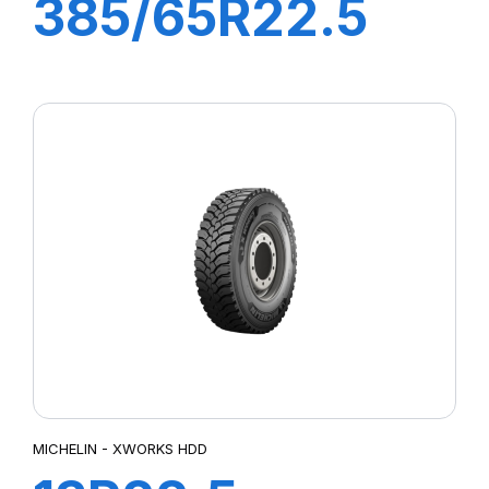
385/65R22.5
ST25 160K
(158L) M+S FRT
MICHELIN - XWORKS HDD