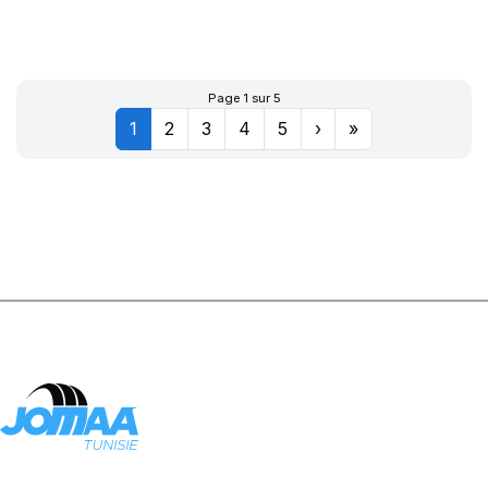
XWORKS HDZ
156/150K
Page 1 sur 5
1
2
3
4
5
›
»