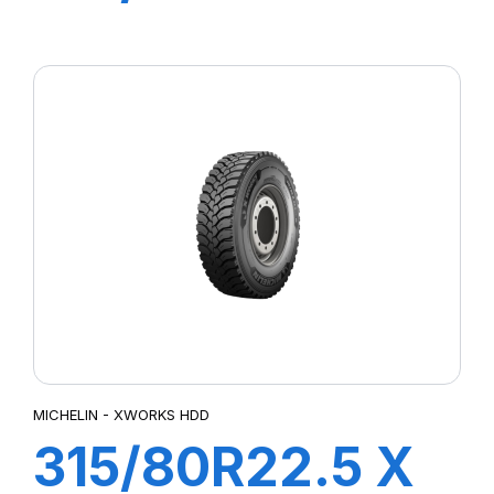
MULTI HDZ
156/150L
MICHELIN - XWORKS HDD
315/80R22.5 X