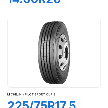
XFORCE
ZL168/165K
MICHELIN - PILOT SPORT CUP 2
225/75R17.5