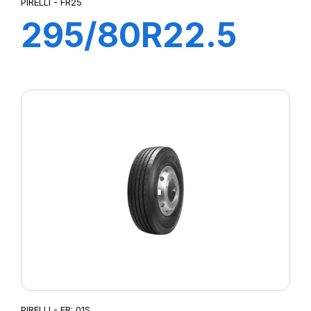
PIRELLI - FR25
295/80R22.5
FR25 PLUS
152/148M
PIRELLI - FR: 01S