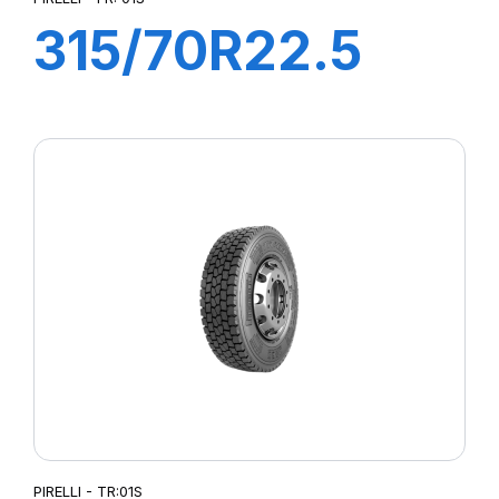
315/70R22.5
FR:01S II+
156/150L (154M)
EX+S
PIRELLI - TR:01S