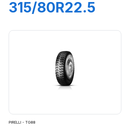
315/80R22.5
FH:01K 156/150L
(154M)
PIRELLI - TG88