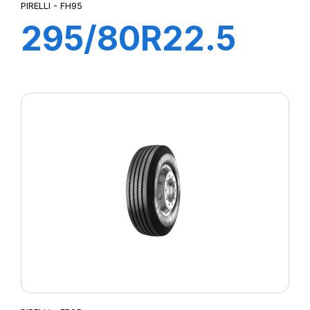
PIRELLI - FH95
295/80R22.5
FH95 COMFORT
154/149M