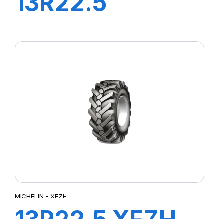
13R22.5
XWORKS HDZ
156/151K
MICHELIN - XFZH