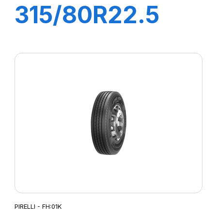
315/80R22.5
FG88 156/150K
M+S
PIRELLI - FH:01K