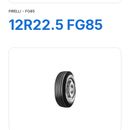
PIRELLI - FG85
12R22.5 FG85
152/148L M+S