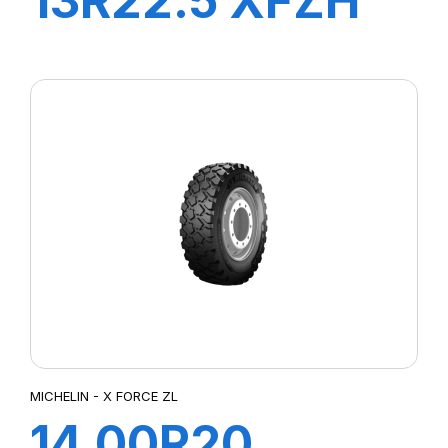
13R22.5 XFZH
154/150G TL VM
MICHELIN - X FORCE ZL
14.00R20