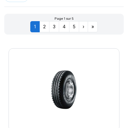
Page 1 sur 5
1
2
3
4
5
›
»