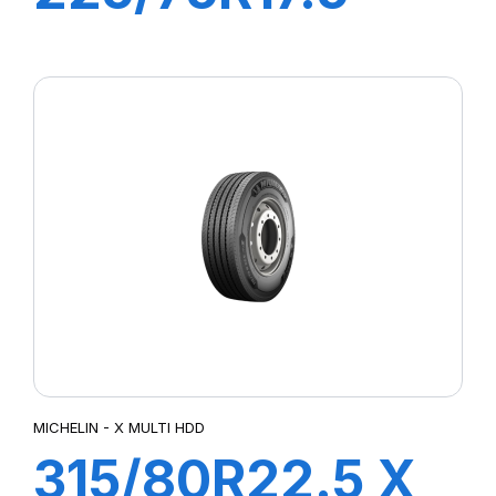
XMZ 129/127M
MICHELIN - X MULTI HDD
315/80R22.5 X