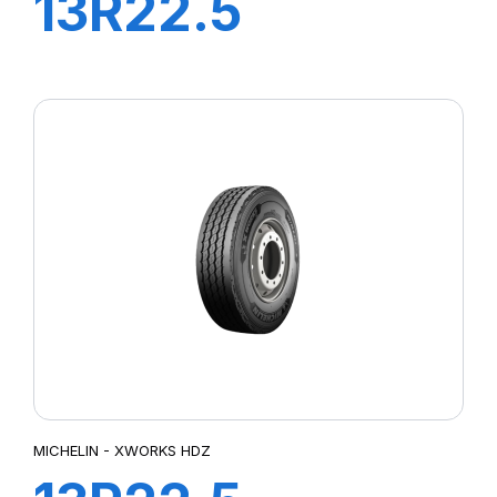
13R22.5
XWORKS HDD
156/151K
MICHELIN - XWORKS HDZ