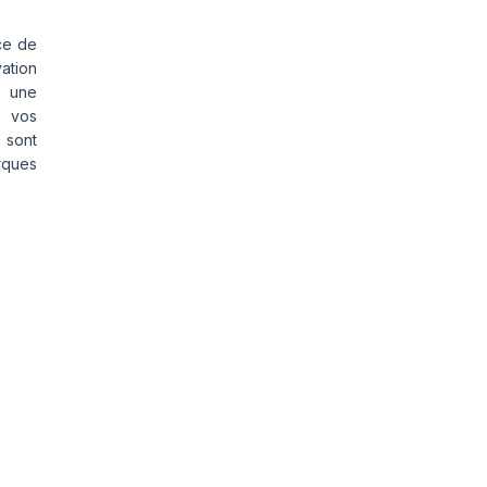
ce de
vation
s une
s vos
 sont
rques