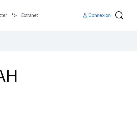
">
Connexion
cter
Extranet
AH