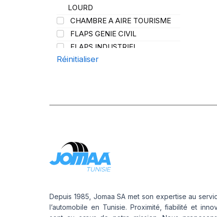
PROMETEON
(18)
LOURD
SCHRADER
(24)
CHAMBRE A AIRE TOURISME
SIOC
(23)
FLAPS GENIE CIVIL
SPEEDWAYS
(64)
FLAPS INDUSTRIEL
STICA
(3)
Réinitialiser
FLAPS POIDS LOURD
TIGAR
(24)
Depuis 1985, Jomaa SA met son expertise au servi
l’automobile en Tunisie. Proximité, fiabilité et inno