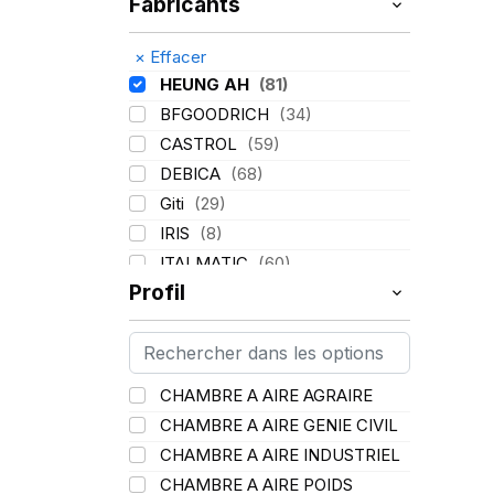
Fabricants
×
Effacer
HEUNG AH
(81)
BFGOODRICH
(34)
CASTROL
(59)
DEBICA
(68)
Giti
(29)
IRIS
(8)
ITALMATIC
(60)
Profil
KLEBER
(116)
LASSA
(174)
LING LONG
(152)
MICHELIN
(345)
CHAMBRE A AIRE AGRAIRE
MITAS
(95)
CHAMBRE A AIRE GENIE CIVIL
Mondolfo ferro
(31)
CHAMBRE A AIRE INDUSTRIEL
PIRELLI
(419)
CHAMBRE A AIRE POIDS