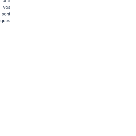
s une
s vos
 sont
rques