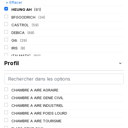
×
Effacer
HEUNG AH
(81)
BFGOODRICH
(34)
CASTROL
(59)
DEBICA
(68)
Giti
(29)
IRIS
(8)
ITALMATIC
(60)
Profil
KLEBER
(116)
LASSA
(174)
LING LONG
(152)
MICHELIN
(345)
CHAMBRE A AIRE AGRAIRE
MITAS
(95)
CHAMBRE A AIRE GENIE CIVIL
Mondolfo ferro
(31)
CHAMBRE A AIRE INDUSTRIEL
PIRELLI
(419)
CHAMBRE A AIRE POIDS LOURD
PROMETEON
(18)
CHAMBRE A AIRE TOURISME
SCHRADER
(24)