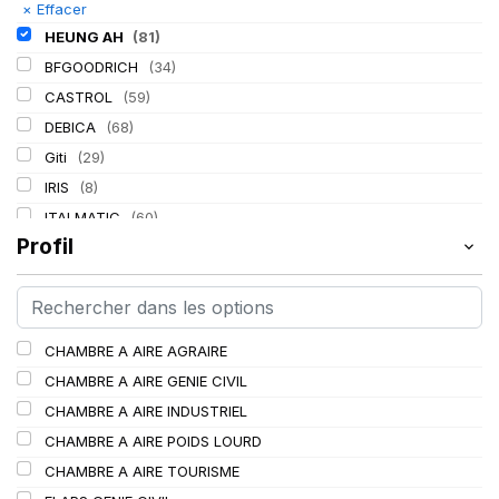
×
Effacer
HEUNG AH
(81)
BFGOODRICH
(34)
CASTROL
(59)
DEBICA
(68)
Giti
(29)
IRIS
(8)
ITALMATIC
(60)
Profil
KLEBER
(116)
LASSA
(174)
LING LONG
(152)
MICHELIN
(345)
CHAMBRE A AIRE AGRAIRE
MITAS
(95)
CHAMBRE A AIRE GENIE CIVIL
Mondolfo ferro
(31)
CHAMBRE A AIRE INDUSTRIEL
PIRELLI
(419)
CHAMBRE A AIRE POIDS LOURD
PROMETEON
(18)
CHAMBRE A AIRE TOURISME
SCHRADER
(24)