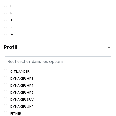
103
H
103/101
R
104/102
T
105
V
107/105
W
109
Y
109/106
Profil
109/107
110/108
112A8/109B
CITILANDER
114/111
DYNAXER HP3
115/113
DYNAXER HP4
116/113
DYNAXER HP5
116/114
DYNAXER SUV
127/127
DYNAXER UHP
144/141
FITKER