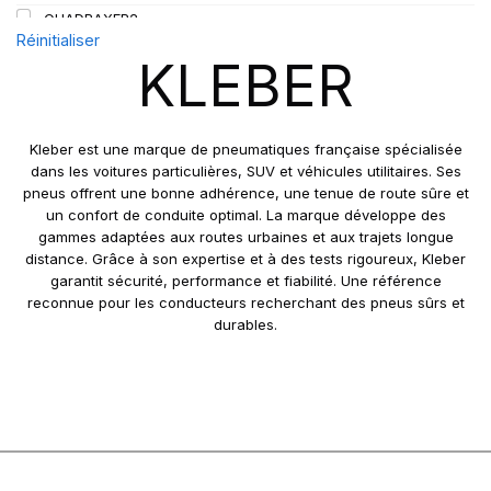
QUADRAXER2
Réinitialiser
SUP 8L
KLEBER
TRAKER
TRANSPRO
TRANSPRO 2
Kleber est une marque de pneumatiques française spécialisée
XL DYNAXER UHP
dans les voitures particulières, SUV et véhicules utilitaires. Ses
pneus offrent une bonne adhérence, une tenue de route sûre et
un confort de conduite optimal. La marque développe des
gammes adaptées aux routes urbaines et aux trajets longue
distance. Grâce à son expertise et à des tests rigoureux, Kleber
garantit sécurité, performance et fiabilité. Une référence
reconnue pour les conducteurs recherchant des pneus sûrs et
durables.