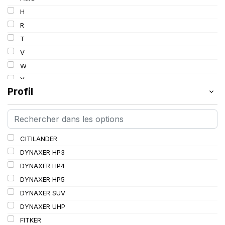
103
H
103/101
R
104/102
T
105
V
107/105
W
109
Y
109/106
Profil
109/107
110/108
112A8/109B
CITILANDER
114/111
DYNAXER HP3
115/113
DYNAXER HP4
116/113
DYNAXER HP5
116/114
DYNAXER SUV
127/127
DYNAXER UHP
144/141
FITKER