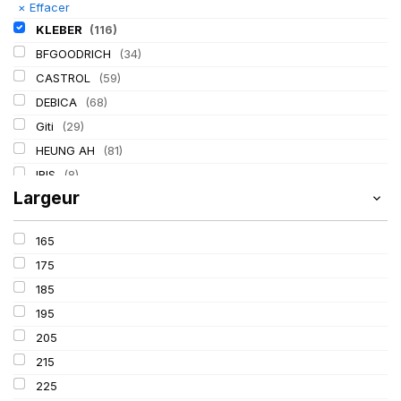
×
Effacer
KLEBER
(116)
BFGOODRICH
(34)
CASTROL
(59)
DEBICA
(68)
Giti
(29)
HEUNG AH
(81)
IRIS
(8)
Largeur
ITALMATIC
(60)
LASSA
(174)
165
LING LONG
(152)
175
MICHELIN
(345)
185
MITAS
(95)
195
Mondolfo ferro
(31)
205
PIRELLI
(419)
215
PROMETEON
(18)
225
SCHRADER
(24)