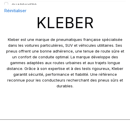
QUADRAXER2
Réinitialiser
SUP 8L
KLEBER
TRAKER
TRANSPRO
TRANSPRO 2
Kleber est une marque de pneumatiques française spécialisée
XL DYNAXER UHP
dans les voitures particulières, SUV et véhicules utilitaires. Ses
pneus offrent une bonne adhérence, une tenue de route sûre et
un confort de conduite optimal. La marque développe des
gammes adaptées aux routes urbaines et aux trajets longue
distance. Grâce à son expertise et à des tests rigoureux, Kleber
garantit sécurité, performance et fiabilité. Une référence
reconnue pour les conducteurs recherchant des pneus sûrs et
durables.