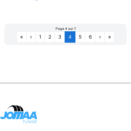
XL SPORT
MASTER
Page 4 sur 7
«
‹
1
2
3
4
5
6
›
»