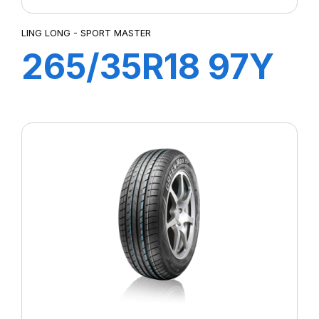
LING LONG - SPORT MASTER
265/35R18 97Y
XL SPORT
MASTER