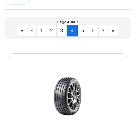
LLR666
174
LM11N
177
LMB3
180
Page 4 sur 7
LMC4
201
«
‹
1
2
3
4
5
6
›
»
LXC MASTER
LL
M-D41
MD-40
R655
R666
SPORT MASTER
T010