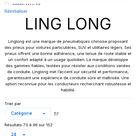
GREEN MAX ET
109
Réinitialiser
GREEN MAX HP 010
110
LING LONG
GREEN MAX HP010
110/108
GREEN MAX VAN
111
GREN-MAX ET
112
Linglong est une marque de pneumatiques chinoise proposant
GRIP MASTER
des pneus pour voitures particulières, SUV et utilitaires légers. Ses
112/110
pneus offrent une bonne adhérence, une tenue de route stable et
KCA651
114
un confort adapté à un usage quotidien. La marque développe
LB01
115
des gammes fiables, testées pour résister aux conditions variées
LB01N**
de conduite. Linglong met l’accent sur sécurité et performance,
115/113
garantissant une expérience de conduite sûre et maîtrisée. Une
LL25
117/114
option reconnue pour les conducteurs recherchant robustesse et
LL39
118/114
fiabilité.
LL45
121/120
Trier par
LL 102
122/118
LL102
131
LLA08
143/141
Résultats 73 à 96 sur 152
LLF26
158/150