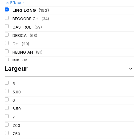
×
Effacer
LING LONG
(152)
BFGOODRICH
(34)
CASTROL
(59)
DEBICA
(68)
Giti
(29)
HEUNG AH
(81)
IRIS
(8)
Largeur
ITALMATIC
(60)
KLEBER
(116)
5
LASSA
(174)
5.00
MICHELIN
(345)
6
MITAS
(95)
6.50
Mondolfo ferro
(31)
7
PIRELLI
(419)
7.00
PROMETEON
(18)
7.50
SCHRADER
(24)