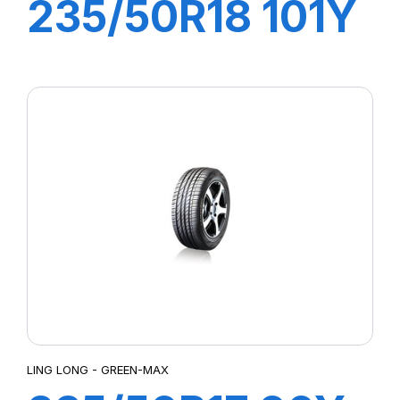
235/50R18 101Y
XL SPORT
MASTER
LING LONG - GREEN-MAX