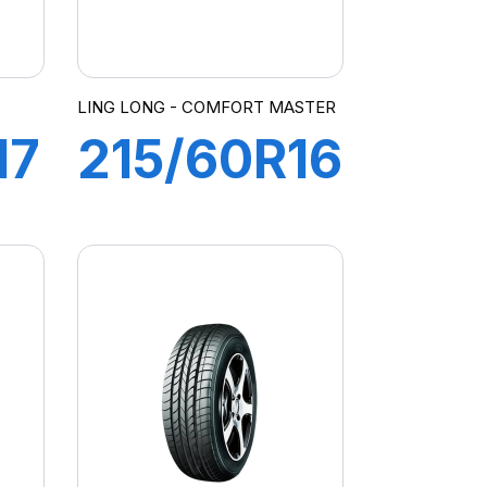
LING LONG - COMFORT MASTER
17
215/60R16
99V XL
COMFORT
MASTER