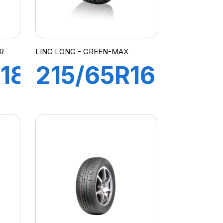
R
LING LONG - GREEN-MAX
18
215/65R16
98H
GREEN-
MAX
HP010