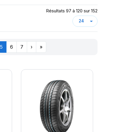
Résultats 97 à 120 sur 152
5
6
7
›
»