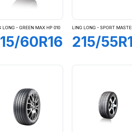
G LONG - GREEN MAX HP 010
LING LONG - SPORT MASTE
15/60R16
215/55R
95H
97Y XL
REEN-
SPORT
MAX
MASTER
P010