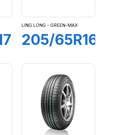
LING LONG - GREEN-MAX
17
205/65R16
95H
GREEN-
MAX