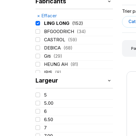
Fabricants
Trier p
×
Effacer
LING LONG
(152)
BFGOODRICH
(34)
CASTROL
(59)
DEBICA
(68)
Pa
Giti
(29)
HEUNG AH
(81)
IRIS
(8)
Largeur
ITALMATIC
(60)
KLEBER
(116)
5
LASSA
(174)
5.00
MICHELIN
(345)
6
MITAS
(95)
6.50
Mondolfo ferro
(31)
7
PIRELLI
(419)
7.00