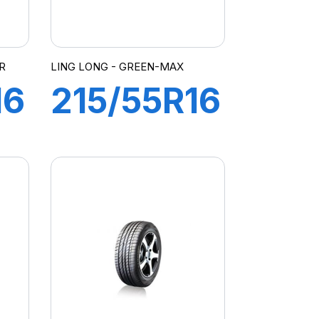
R
LING LONG - GREEN-MAX
16
215/55R16
97W
GREEN-
MAX