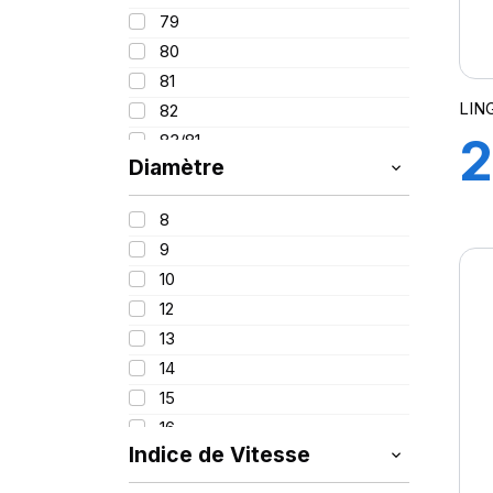
95
215
79
100
225
80
235
81
245
LIN
82
255
2
83/81
265
Diamètre
84
275
86
295
8
87
315
9
88
445
10
88/86
12
89
13
90
14
91
H
15
92
16
93
Indice de Vitesse
16.5
94
17