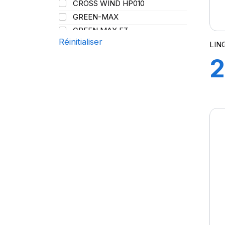
CROSS WIND HP010
107/105
Y
GREEN-MAX
108
GREEN MAX ET
109
Réinitialiser
GREEN MAX HP 010
LIN
110
GREEN MAX HP010
2
110/108
GREEN MAX VAN
111
GREN-MAX ET
112
GRIP MASTER
112/110
KCA651
114
LB01
115
LB01N**
115/113
LL25
117/114
LL39
118/114
C
LL45
121/120
LL 102
122/118
LL102
131
LLA08
143/141