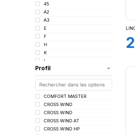
95
45
17.5
96
A2
18
97
A3
19
98
LIN
E
20
99
F
2
21
100
H
22.5
101
K
25
102
L
102/100
Profil
M
G
103
N
104
P
104/102
Q
COMFORT MASTER
105
R
CROSS WIND
H
106
S
CROSS WIND
106/104
T
CROSS WIND AT
107
V
CROSS WIND HP
107/103
W