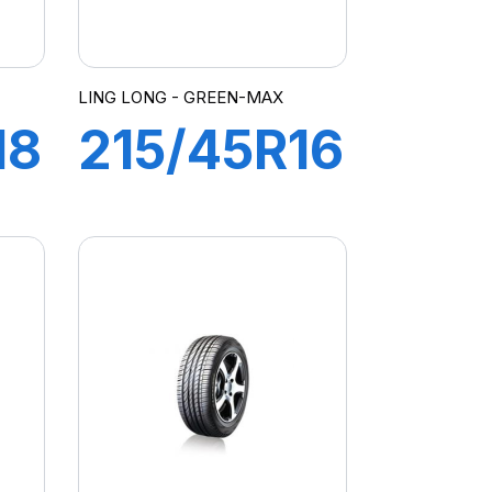
LING LONG - GREEN-MAX
18
215/45R16
90V XL
GREEN-
MAX