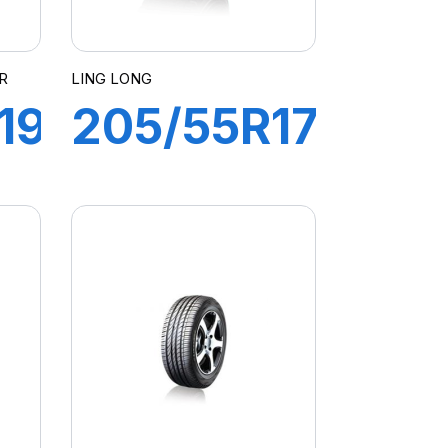
R
LING LONG
19
205/55R17
95V
GREEN
MAX
HP010