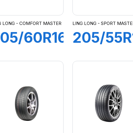
G LONG - COMFORT MASTER
LING LONG - SPORT MASTE
05/60R16
205/55R
92V
97V XL
COMFORT
SPORT
MASTER
MASTER
C/S