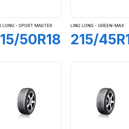
G LONG - SPORT MASTER
LING LONG - GREEN-MAX
15/50R18
215/45R
92W
93W XL
SPORT
GREEN-
MASTER
MAX
/S