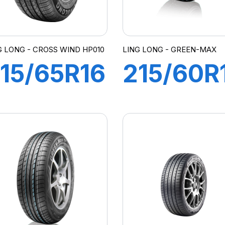
G LONG - CROSS WIND HP010
LING LONG - GREEN-MAX
15/65R16
215/60R
98H
96H
CROSS
GREEN-
WIND
MAX
P010
HP010