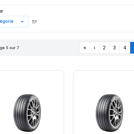
ar
«
‹
2
3
4
ge 5 sur 7