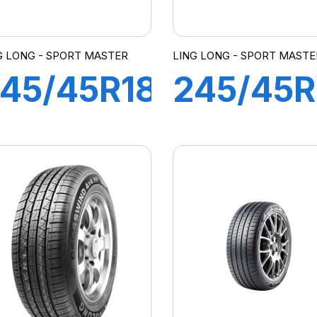
G LONG - SPORT MASTER
LING LONG - SPORT MASTE
45/45R18
245/45R
00Y XL
102Y XL
SPORT
SPORT
MASTER
MASTER