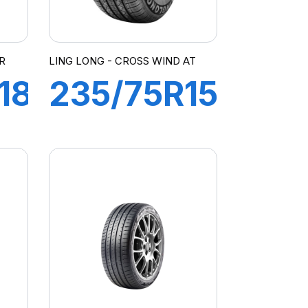
R
LING LONG - CROSS WIND AT
18
235/75R15
109T XL
CROSS
WIND
AT100