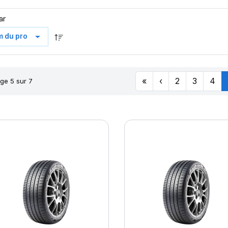
ar
«
‹
2
3
4
ge 5 sur 7