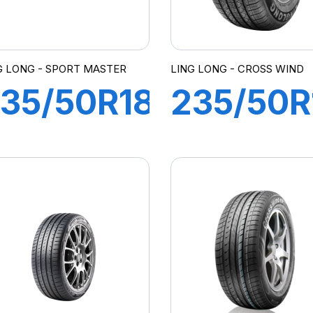
G LONG - SPORT MASTER
LING LONG - CROSS WIND
35/50R18
235/50R
01Y XL
103V XL
SPORT
CROSS
MASTER
WIND 4
(HP)