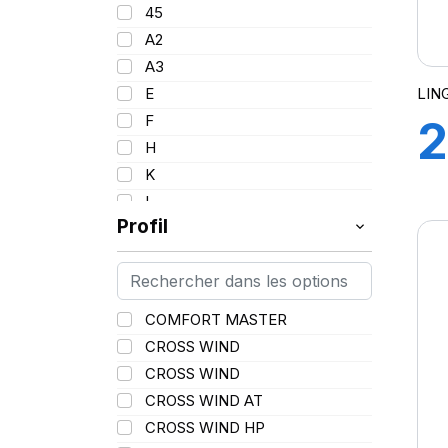
95
45
17.5
96
A2
18
97
A3
19
98
LIN
E
20
99
F
2
21
100
H
22.5
101
K
1
25
102
L
102/100
Profil
M
103
N
104
P
M
104/102
Q
COMFORT MASTER
105
R
CROSS WIND
106
S
CROSS WIND
106/104
T
CROSS WIND AT
107
V
CROSS WIND HP
107/103
W