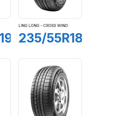
LING LONG - CROSS WIND
19
235/55R18
104V
CROSS
X4
WIND 4X4
HP