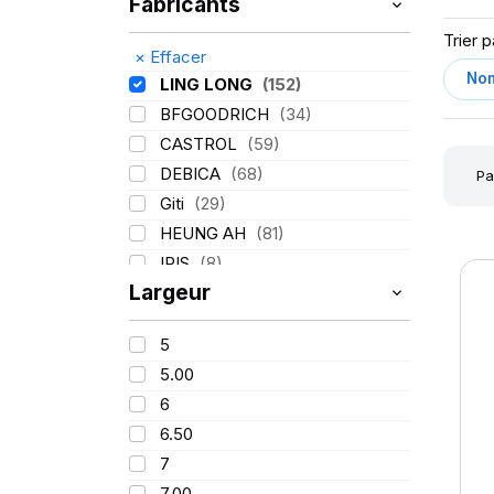
Fabricants
Trier p
×
Effacer
LING LONG
(152)
BFGOODRICH
(34)
CASTROL
(59)
DEBICA
(68)
Pa
Giti
(29)
HEUNG AH
(81)
IRIS
(8)
Largeur
ITALMATIC
(60)
KLEBER
(116)
5
LASSA
(174)
5.00
MICHELIN
(345)
6
MITAS
(95)
6.50
Mondolfo ferro
(31)
7
PIRELLI
(419)
7.00