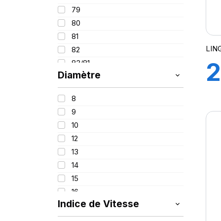
95
215
79
100
225
80
235
81
245
LIN
82
255
2
83/81
265
Diamètre
84
275
86
1
295
8
87
315
9
88
445
10
88/86
12
89
13
90
14
91
15
92
16
93
Indice de Vitesse
16.5
94
17