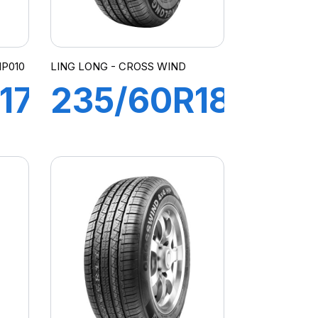
HP010
LING LONG - CROSS WIND
17
235/60R18
107V XL
CROSS
WIND 4X4