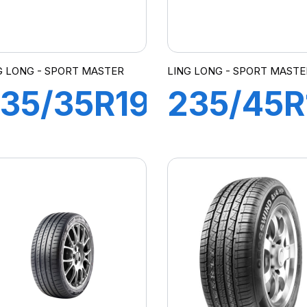
G LONG - SPORT MASTER
LING LONG - SPORT MASTE
35/35R19
235/45R
1Y XL
98Y XL
SPORT
SPORT
MASTER
MASTER