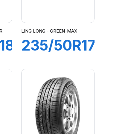
R
LING LONG - GREEN-MAX
18
235/50R17
96Y
GREEN-
MAX