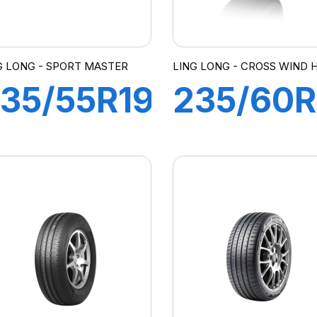
G LONG - SPORT MASTER
LING LONG - CROSS WIND 
35/55R19
235/60R
05V XL
102H
SPORT
CROSS
ASTER e
WIND
(HP010)