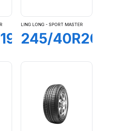
R
LING LONG - SPORT MASTER
19
245/40R20
99Y XL
SPORT
MASTER