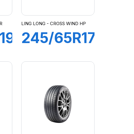
R
LING LONG - CROSS WIND HP
19
245/65R17
111H XL
CROSS
WIND 4X4
HP