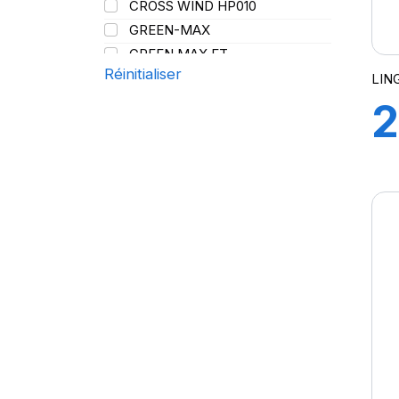
CROSS WIND HP010
107/105
Y
GREEN-MAX
108
GREEN MAX ET
109
Réinitialiser
GREEN MAX HP 010
LIN
110
GREEN MAX HP010
2
110/108
GREEN MAX VAN
111
GREN-MAX ET
8
112
GRIP MASTER
112/110
KCA651
1
114
LB01
115
LB01N**
115/113
G
LL25
117/114
LL39
118/114
LL45
121/120
LL 102
122/118
LL102
131
LLA08
143/141