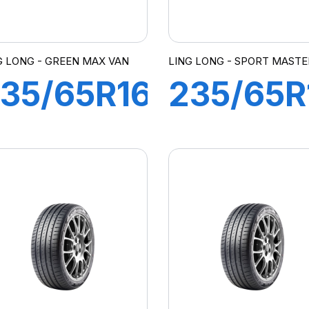
G LONG - GREEN MAX VAN
LING LONG - SPORT MASTE
35/65R16C
235/65R
PR
110V XL
15/113R
SPORT
REEN-
MASTER
MAX Van
C/S