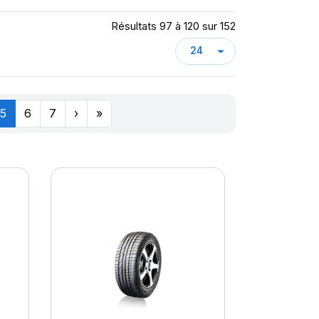
Résultats 97 à 120 sur 152
5
6
7
›
»