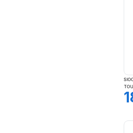
SIO
TOU
1
C