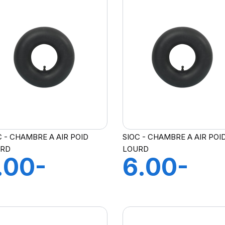
LAP
C - CHAMBRE A AIR POID
SIOC - CHAMBRE A AIR POI
URD
LOURD
.00-
6.00-
.50X16
6.50X16
H A AIR
CH A AI