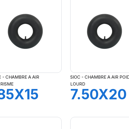
V
V
CAOUTCHOUC
CAOUT
C - CHAMBRE A AIR
SIOC - CHAMBRE A AIR POI
RISME
LOURD
85X15
7.50X20
H A AIR
CH A AI