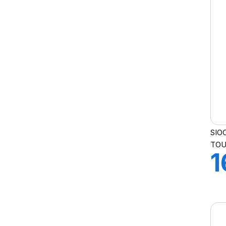
SIO
TOU
1
1
C