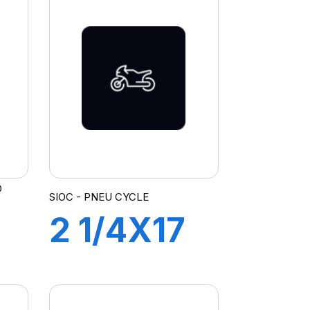
D
SIOC - PNEU CYCLE
2 1/4X17
PNEU
R
CYCLE