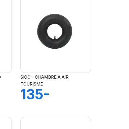
CHOUC
D
SIOC - CHAMBRE A AIR
TOURISME
135-
R
145X13
CH A AIR