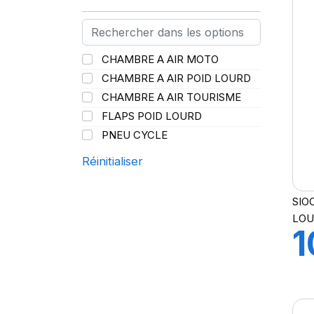
C
PIRELLI
(419)
PROMETEON
(18)
V
SCHRADER
(24)
CHAMBRE A AIR MOTO
SPEEDWAYS
(64)
CHAMBRE A AIR POID LOURD
STICA
(3)
CHAMBRE A AIR TOURISME
TIGAR
(24)
FLAPS POID LOURD
PNEU CYCLE
Réinitialiser
SIO
LO
1
C