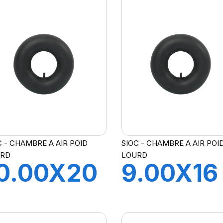
H A AIR
CH A AI
 COUDEE
V COUD
C - CHAMBRE A AIR POID
SIOC - CHAMBRE A AIR POI
URD
LOURD
0.00X20
9.00X16
H A AIR
CH A AI