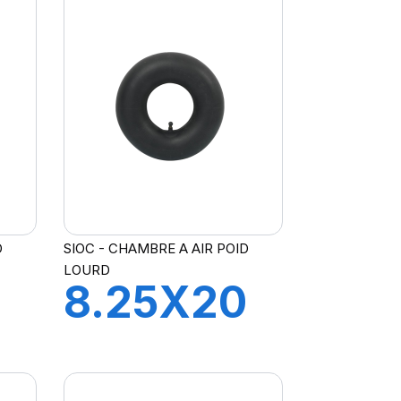
D
SIOC - CHAMBRE A AIR POID
LOURD
8.25X20
R
CH A AIR