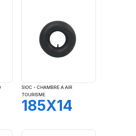
R
EE
D
SIOC - CHAMBRE A AIR
TOURISME
185X14
R
CH A AIR