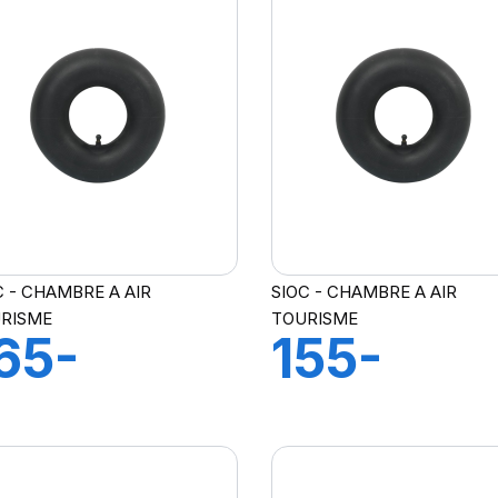
C - CHAMBRE A AIR
SIOC - CHAMBRE A AIR
RISME
TOURISME
65-
155-
75X14
165X13
H A AIR
CH A AI