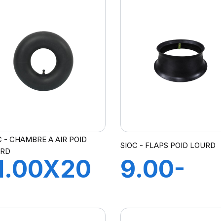
C - CHAMBRE A AIR POID
SIOC - FLAPS POID LOURD
URD
1.00X20
9.00-
H A AIR
10.00X2