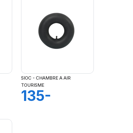
SIOC - CHAMBRE A AIR
TOURISME
135-
145X14
R
CH A AIR