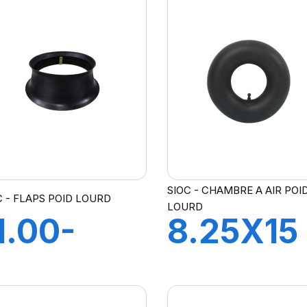
FLAP
SIOC - CHAMBRE A AIR POI
C - FLAPS POID LOURD
LOURD
1.00-
8.25X15
2.00X20
CH A AI