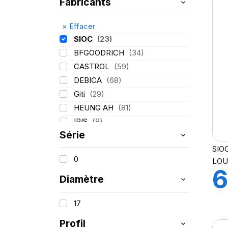
Fabricants
×
Effacer
SIOC
(23)
BFGOODRICH
(34)
CASTROL
(59)
DEBICA
(68)
Giti
(29)
HEUNG AH
(81)
IRIS
(8)
Série
ITALMATIC
(60)
SIO
KLEBER
(116)
0
LO
LASSA
(174)
6
LING LONG
(152)
Diamètre
MICHELIN
(345)
6
17
MITAS
(95)
Mondolfo ferro
(31)
Profil