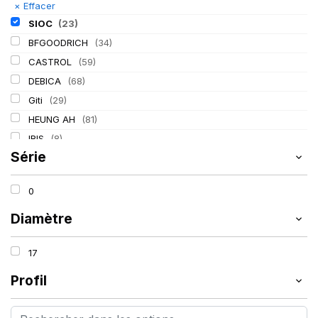
×
Effacer
SIOC
(23)
BFGOODRICH
(34)
CASTROL
(59)
DEBICA
(68)
Giti
(29)
HEUNG AH
(81)
IRIS
(8)
Série
ITALMATIC
(60)
KLEBER
(116)
0
LASSA
(174)
LING LONG
(152)
Diamètre
MICHELIN
(345)
17
MITAS
(95)
Mondolfo ferro
(31)
Profil
PIRELLI
(419)
PROMETEON
(18)