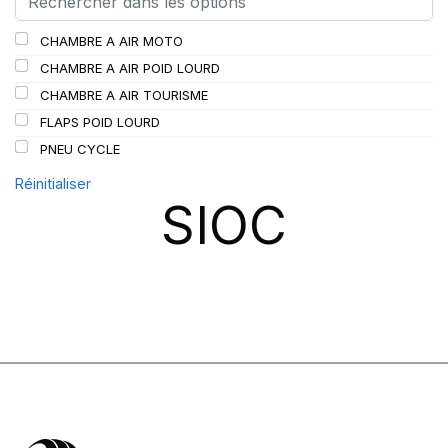
SCHRADER
(24)
CHAMBRE A AIR MOTO
SPEEDWAYS
(64)
CHAMBRE A AIR POID LOURD
STICA
(3)
CHAMBRE A AIR TOURISME
TIGAR
(24)
FLAPS POID LOURD
PNEU CYCLE
Réinitialiser
SIOC