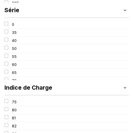
225
SCHRADER
(24)
Série
235
SIOC
(23)
245
SPEEDWAYS
(64)
0
315
STICA
(3)
35
40
50
55
60
65
70
Indice de Charge
75
80
75
90
80
650
81
82