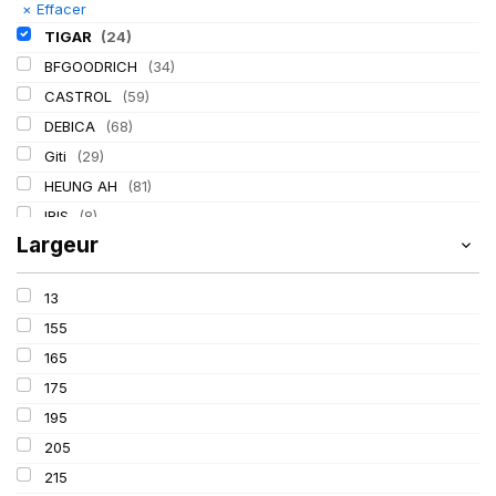
×
Effacer
TIGAR
(24)
BFGOODRICH
(34)
CASTROL
(59)
DEBICA
(68)
Giti
(29)
HEUNG AH
(81)
IRIS
(8)
Largeur
ITALMATIC
(60)
KLEBER
(116)
13
LASSA
(174)
155
LING LONG
(152)
165
MICHELIN
(345)
175
MITAS
(95)
195
Mondolfo ferro
(31)
205
PIRELLI
(419)
215
PROMETEON
(18)