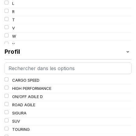
L
R
T
V
W
Y
Profil
CARGO SPEED
HIGH PERFORMANCE
ON/OFF AGILE D
ROAD AGILE
SIGURA
SUV
TOURING