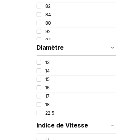
82
84
88
92
94
Diamètre
95
97
13
98
14
99
15
100
16
107/105
17
156/150
18
22.5
Indice de Vitesse