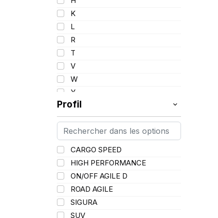
H
K
L
R
T
V
W
Y
Profil
CARGO SPEED
HIGH PERFORMANCE
ON/OFF AGILE D
ROAD AGILE
SIGURA
SUV