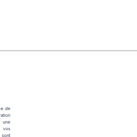
ce de
vation
s une
s vos
 sont