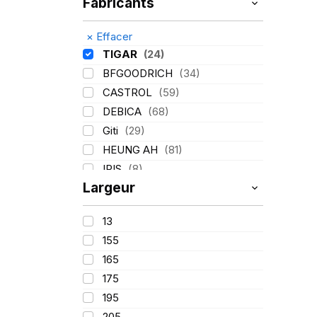
Fabricants
×
Effacer
TIGAR
(24)
BFGOODRICH
(34)
CASTROL
(59)
DEBICA
(68)
Giti
(29)
HEUNG AH
(81)
IRIS
(8)
Largeur
ITALMATIC
(60)
KLEBER
(116)
13
LASSA
(174)
155
LING LONG
(152)
165
MICHELIN
(345)
175
MITAS
(95)
195
Mondolfo ferro
(31)
205