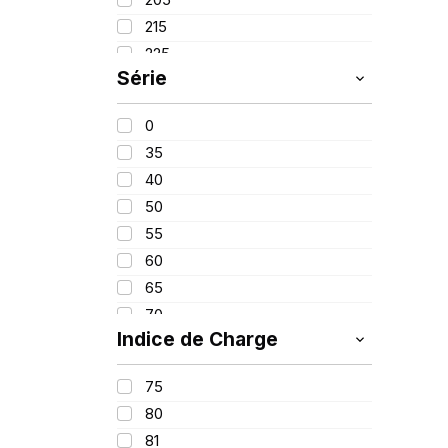
PIRELLI
(419)
215
PROMETEON
(18)
225
SCHRADER
(24)
Série
235
SIOC
(23)
245
SPEEDWAYS
(64)
0
315
STICA
(3)
35
40
50
55
60
65
70
Indice de Charge
75
80
75
90
80
650
81