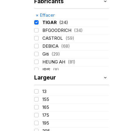
Fabricants
×
Effacer
TIGAR
(24)
BFGOODRICH
(34)
CASTROL
(59)
DEBICA
(68)
Giti
(29)
HEUNG AH
(81)
IRIS
(8)
Largeur
ITALMATIC
(60)
KLEBER
(116)
13
LASSA
(174)
155
LING LONG
(152)
165
MICHELIN
(345)
175
MITAS
(95)
195
Mondolfo ferro
(31)
205