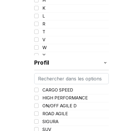
H
K
L
R
T
V
W
Y
Profil
CARGO SPEED
HIGH PERFORMANCE
ON/OFF AGILE D
ROAD AGILE
SIGURA
SUV