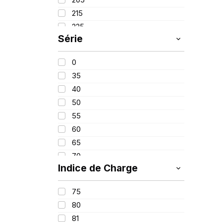
PIRELLI
(419)
215
PROMETEON
(18)
225
SCHRADER
(24)
Série
235
SIOC
(23)
245
SPEEDWAYS
(64)
0
315
STICA
(3)
35
40
50
55
60
65
70
Indice de Charge
75
80
75
90
80
650
81