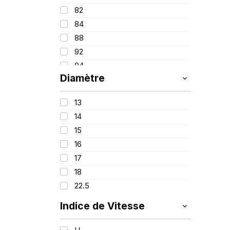
82
84
88
92
94
Diamètre
95
97
13
98
14
99
15
100
16
107/105
17
156/150
18
22.5
Indice de Vitesse