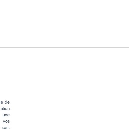
ce de
vation
s une
s vos
 sont