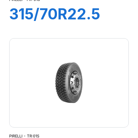
315/70R22.5
FR:01S II+
156/150L (154M)
EX+S
PIRELLI - TR:01S