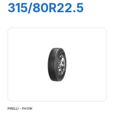
315/80R22.5
FG88 156/150K
M+S
PIRELLI - FH:01K