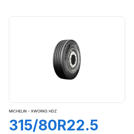
WORKS HDD
156/150K
MICHELIN - XWORKS HDZ
315/80R22.5