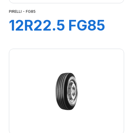
PIRELLI - FG85
12R22.5 FG85
152/148L M+S