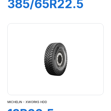
385/65R22.5
ST25 160K
(158L) M+S FRT
MICHELIN - XWORKS HDD