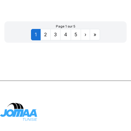
XWORKS HDZ
156/150K
Page 1 sur 5
1
2
3
4
5
›
»