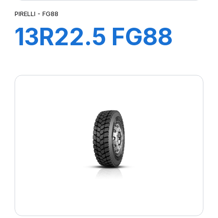
PIRELLI - FG88
13R22.5 FG88
156/150K M+S*