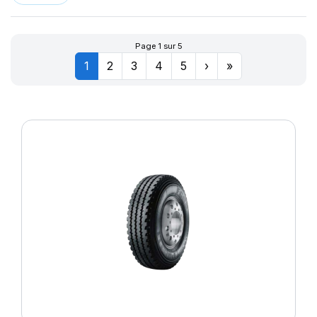
Page 1 sur 5
1
2
3
4
5
›
»