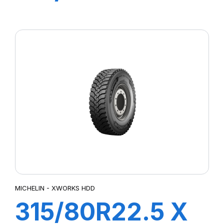
MULTI HDZ
156/150L
MICHELIN - XWORKS HDD
315/80R22.5 X