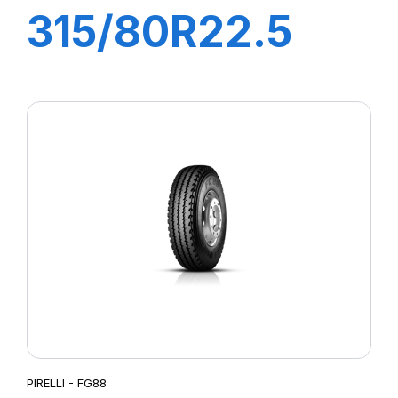
315/80R22.5
AP95 156/150K
M+S Diam Nero
Plus
PIRELLI - FG88