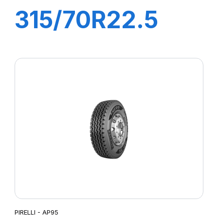
315/70R22.5
TR:01S II+
154/150L (152M)
M+S
PIRELLI - AP95