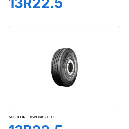
13R22.5
XWORKS HDD
156/151K
MICHELIN - XWORKS HDZ