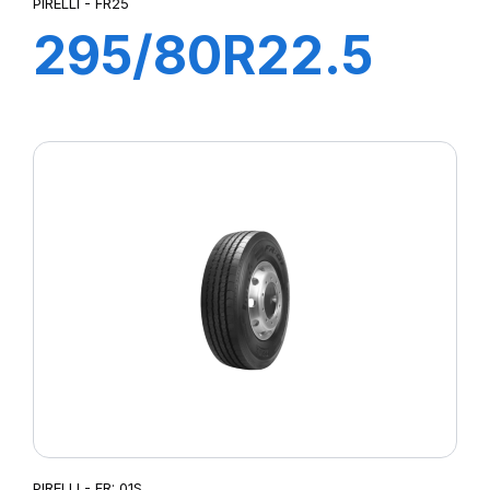
PIRELLI - FR25
295/80R22.5
FR25 PLUS
152/148M
PIRELLI - FR: 01S