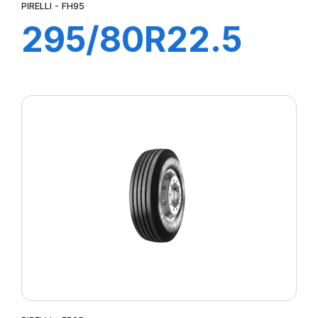
PIRELLI - FH95
295/80R22.5
FH95 COMFORT
154/149M