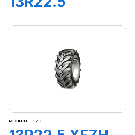
13R22.5
XWORKS HDZ
156/151K
MICHELIN - XFZH