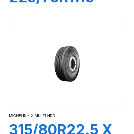
XMZ 129/127M
MICHELIN - X MULTI HDD
315/80R22.5 X