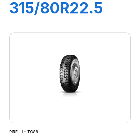
315/80R22.5
FH:01K 156/150L
(154M)
PIRELLI - TG88