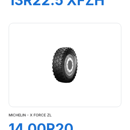
13R22.5 XFZH
154/150G TL VM
MICHELIN - X FORCE ZL
14.00R20