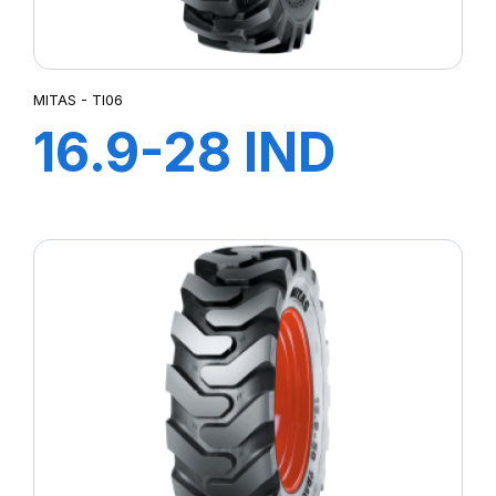
MITAS - TI06
16.9-28 IND
12PR TI-06 (M-I)