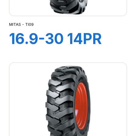
MITAS - TI09
16.9-30 14PR
(440/80) TL
TI09