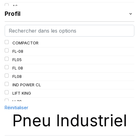
154
A6
155
Profil
A8
157
B
162
D
163
G
COMPACTOR
164
K
FL-08
165
L
FL05
167
FL 08
168
FL08
185
IND POWER CL
C
LIFT KING
LL
LL39
PR
Réinitialiser
LL45
Pneu Industriel
LL 102
LL102
MPT-007