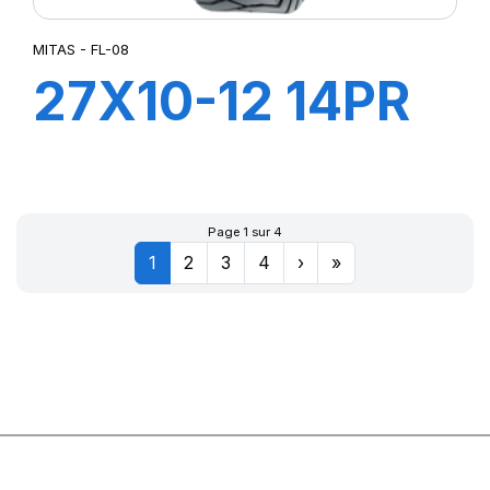
MITAS - FL-08
27X10-12 14PR
FL-08 +CH A
AIR+FLAP
Page 1 sur 4
1
2
3
4
›
»