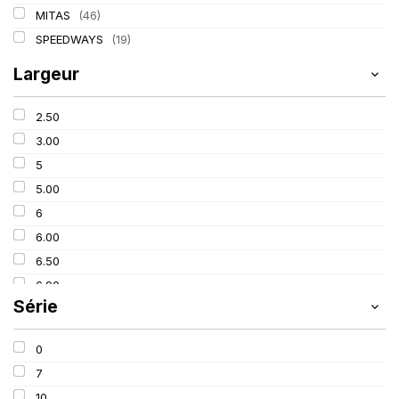
MITAS
(46)
SPEEDWAYS
(19)
Largeur
2.50
3.00
5
5.00
6
6.00
6.50
6.90
Série
7
7.50
0
8.15
7
8.25
10