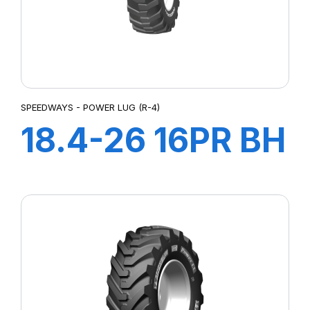
SPEEDWAYS - POWER LUG (R-4)
18.4-26 16PR BH
SUPER R-4
(POWER LUG)