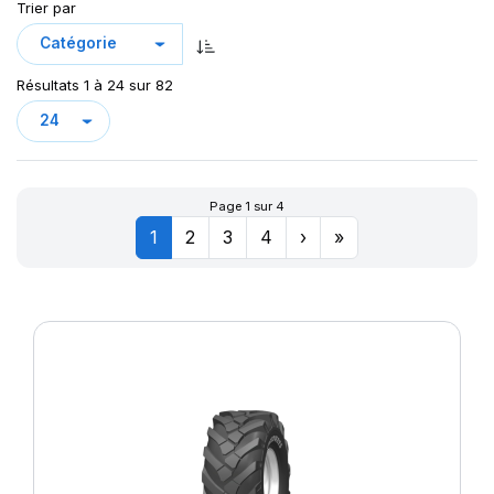
Trier par
MPT-01
MPT-03
MPT02
Résultats 1 à 24 sur 82
MPT04
MPT05
MPT20
NB38
Page 1 sur 4
POWER CL
1
2
3
4
›
»
POWERGRIP
POWER LUG (R-4)
ROCK PLUS HD
SK-02
SK02
STEER KING HD+
SUP IND
SW-201
SW 333