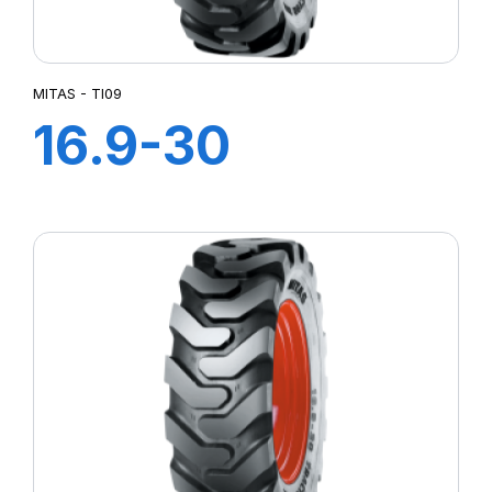
MITAS - TI09
16.9-30
(440/80) IND TL
14PR TI-09 (M-I)