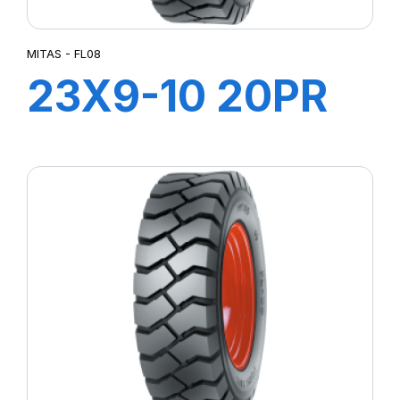
MITAS - FL08
23X9-10 20PR
FL08 +chambre
à air +Flap