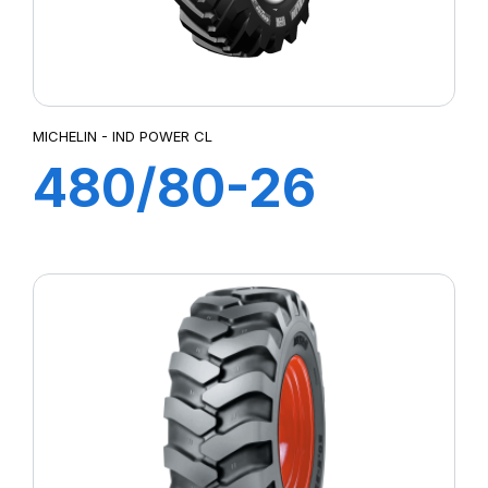
MICHELIN - IND POWER CL
480/80-26
167A8 IND
POWER CL