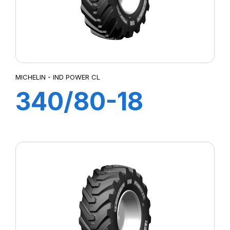
MICHELIN - IND POWER CL
340/80-18
(12,5-18) 143A8
TL IND POWER
CL