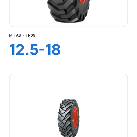
MITAS - TR09
12.5-18
(320/80) IND
12PR TL TR-09
(M-I)