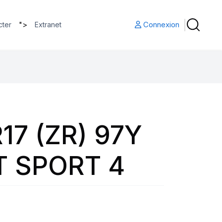
">
Connexion
cter
Extranet
17 (ZR) 97Y
T SPORT 4