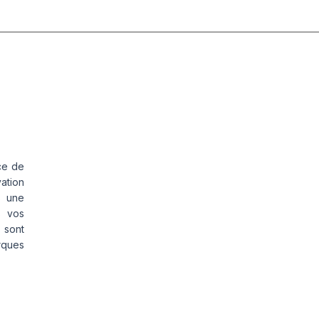
ce de
vation
s une
s vos
 sont
rques