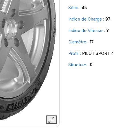
Série :
45
Indice de Charge :
97
Indice de Vitesse :
Y
Diamètre :
17
Profil :
PILOT SPORT 4
Structure :
R