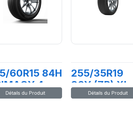
5/60R15 84H
255/35R19
RIMACY 4
96Y (ZR) XL
Détails du Produit
Détails du Produit
PILOT SPOR
4S