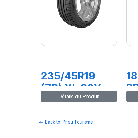
235/45R19
18
(ZR) XL 99Y
P
Détails du Produit
PILOT SPORT 4
(M0)
Back to: Pneu Tourisme