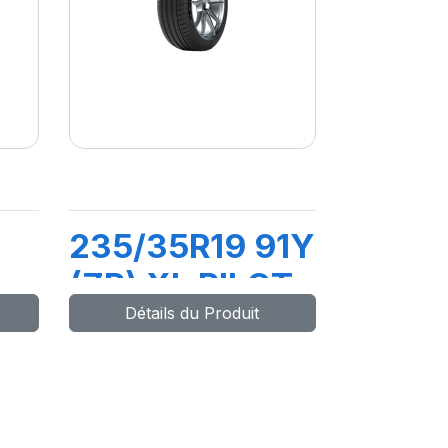
235/35R19 91Y
(ZR) XL PILOT
Détails du Produit
T
SPORT 4S