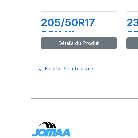
205/50R17
2
93Y XL
9
Détails du Produit
DYNAXER HP4
D
Back to: Pneu Tourisme