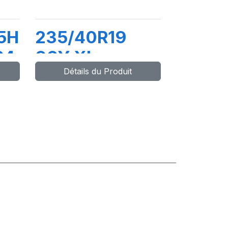
5H
235/40R19
P4
96Y XL
Détails du Produit
DYNAXER UHP