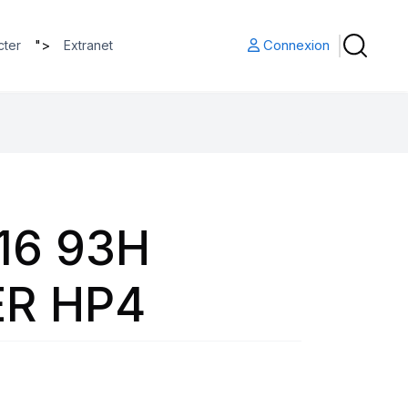
">
Connexion
cter
Extranet
16 93H
R HP4