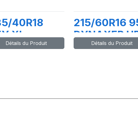
35/40R18
215/60R16 9
5Y XL
DYNAXER H
Détails du Produit
Détails du Produit
YNAXER UHP