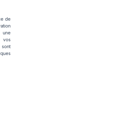
ce de
vation
s une
s vos
 sont
rques