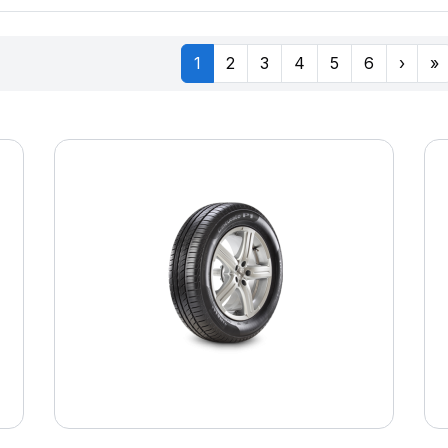
1
2
3
4
5
6
›
»