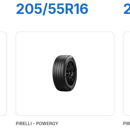
205/55R16
91V P7
CINTURATO 2
PIRELLI - POWERGY
PI