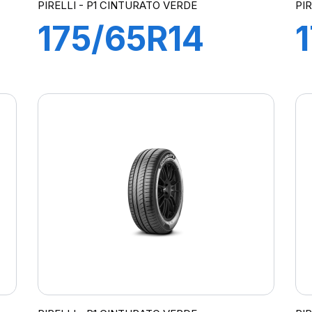
PIRELLI - P1 CINTURATO VERDE
PI
175/65R14
82T
P1cintVerde