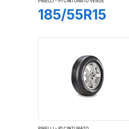
PIRELLI - P1 CINTURATO VERDE
185/55R15
82H P1
CINTURATO
VERDE
PIRELLI - P1 CINTURATO