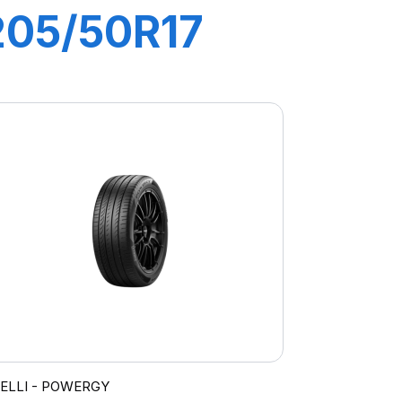
205/50R17
93W XL P7
CINTURATO
C2
RELLI - POWERGY