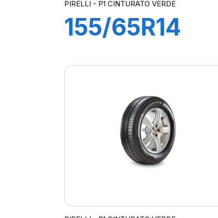
PIRELLI - P1 CINTURATO VERDE
155/65R14
75T
P1cintVerde