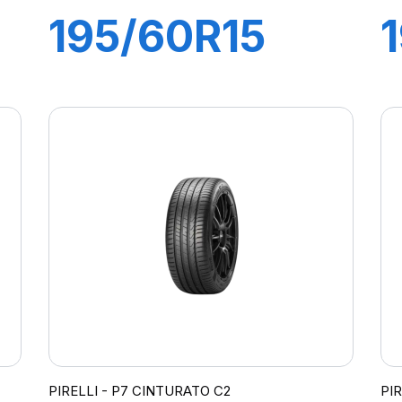
195/60R15
88H P1
CINTURATO
VERDE
PIRELLI - P7 CINTURATO C2
PI