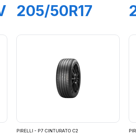
V
205/50R17
89H P7
CINTURATO
C2
PIRELLI - P7 CINTURATO C2
PI