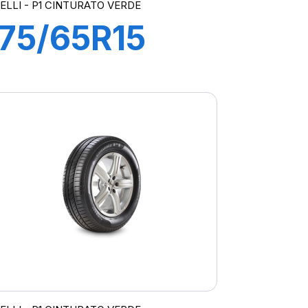
RELLI - P1 CINTURATO VERDE
175/65R15
84T P1
CINTURATO
VERDE