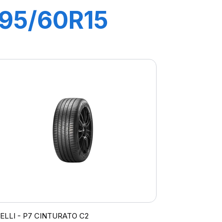
195/60R15
88V P1
CINTURATO
VERDE
RELLI - P7 CINTURATO C2