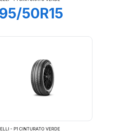
195/50R15
82V P1
CINTURATO
VERDE
RELLI - P1 CINTURATO VERDE