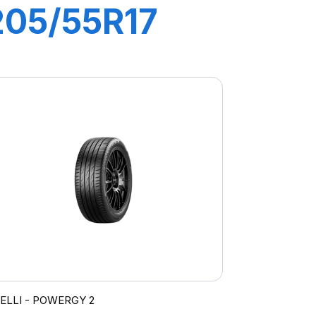
205/55R17
95V XL
POWERGY
RELLI - POWERGY 2