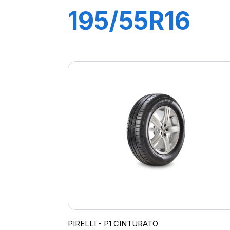
195/55R16
87H P1
CINTURATO
VERDE
PIRELLI - P1 CINTURATO