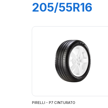
205/55R16
91V P7
CINTURATO
(*)
PIRELLI - P7 CINTURATO