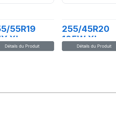
55/55R19
255/45R20
1Y XL
105W XL
Détails du Produit
Détails du Produit
OMPETUS
COMPETUS
/P3
H/P3