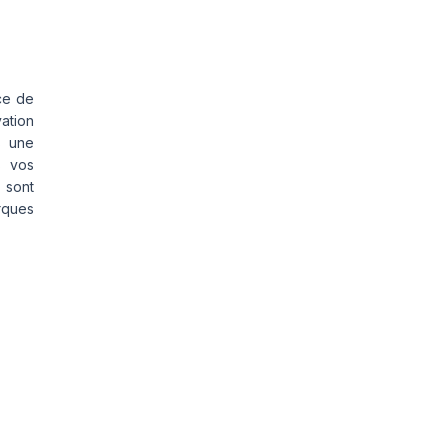
ce de
vation
s une
s vos
 sont
rques