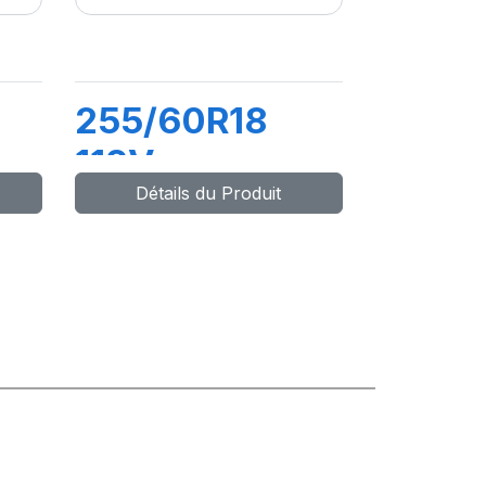
255/60R18
112V
Détails du Produit
COMPETUS
H/P