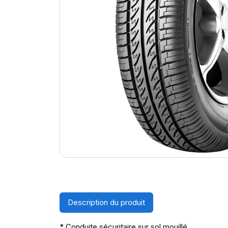
Description du produit
* Conduite sécuritaire sur sol mouillé