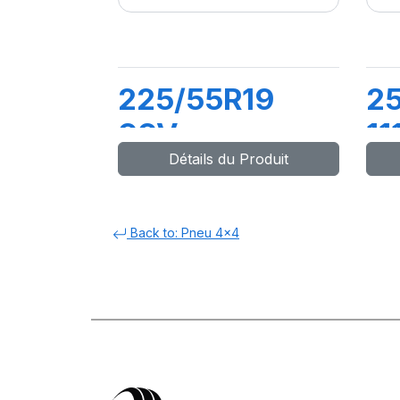
225/55R19
2
99V
11
Détails du Produit
COMPETUS
C
H/P2
H
Back to: Pneu 4x4