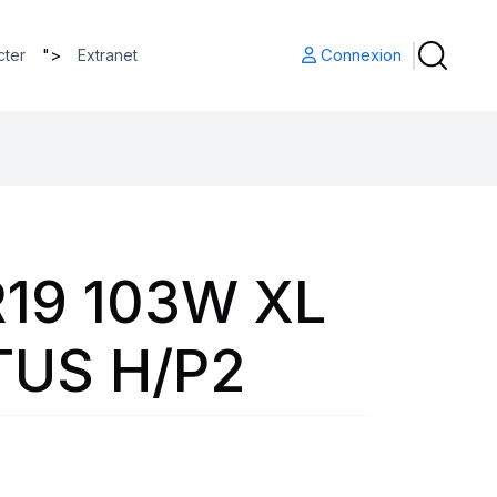
">
Connexion
cter
Extranet
19 103W XL
US H/P2