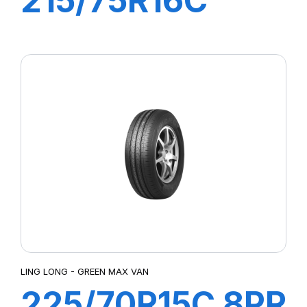
215/75R16C
12PR 117/114Q
R666
LING LONG - GREEN MAX VAN
225/70R15C 8PR