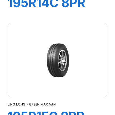
195R14C 8PR
106/104P
GREEN-MAX
VAN
LING LONG - GREEN MAX VAN