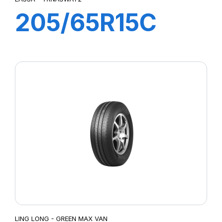
205/65R15C
102/100R
TRANSWAY 2
LING LONG - GREEN MAX VAN