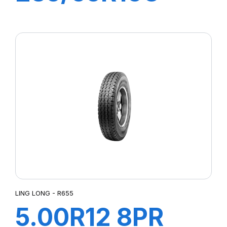
8PR 115/113R
GREEN-MAX
Van
LING LONG - R655
5.00R12 8PR