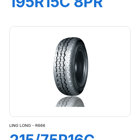
195R15C 8PR
106/104R
GREEN-MAX
VAN
LING LONG - R666