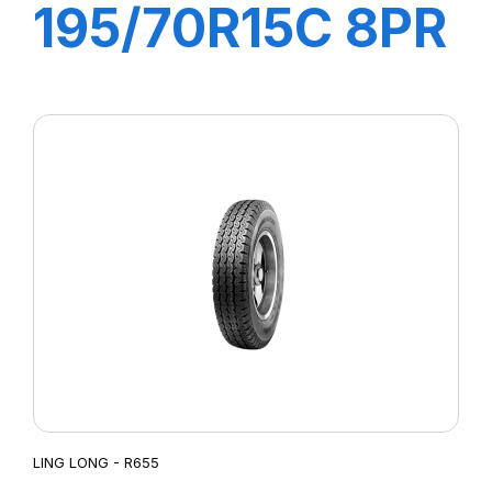
195/70R15C 8PR
104/102R R666
LING LONG - R655