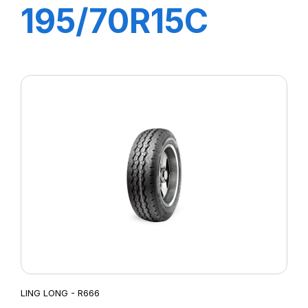
195/70R15C
10PR 104/102R
R666
LING LONG - R666