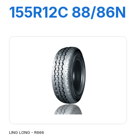
155R12C 88/86N
GREEN-MAX
VAN
LING LONG - R666