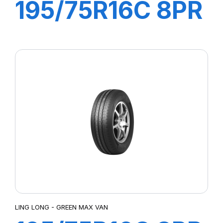
195/75R16C 8PR
107/105R
GREEN-MAX
VAN 4S
LING LONG - GREEN MAX VAN