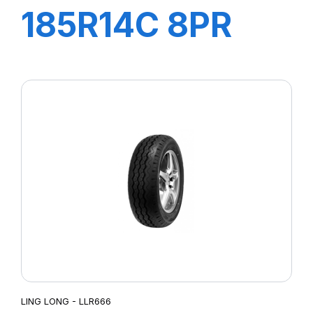
185R14C 8PR
102/100R R666
LING LONG - LLR666