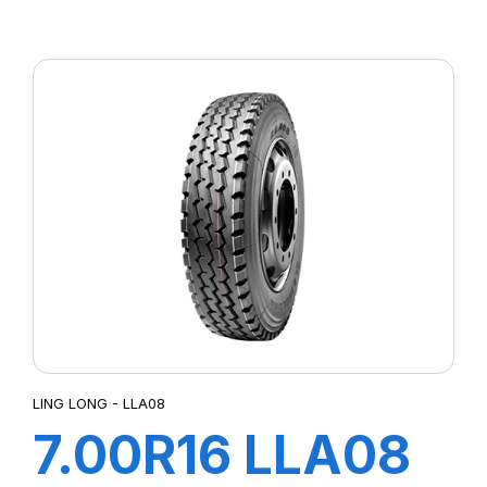
110/105M TL
LMC4
LING LONG - LLA08
7.00R16 LLA08