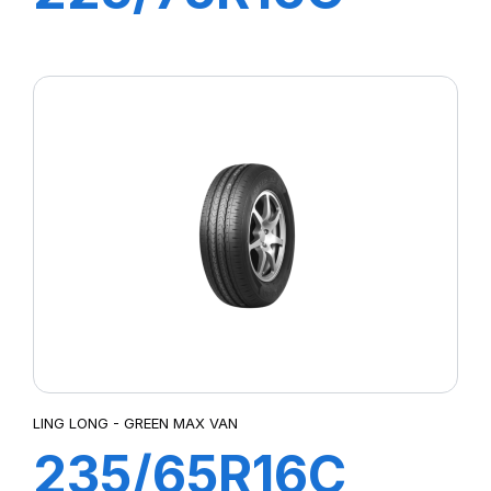
10PR 121/120R
GREEN-MAX
VAN
LING LONG - GREEN MAX VAN
235/65R16C