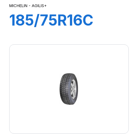
MICHELIN - AGILIS+
185/75R16C
104/102R
AGILIS+