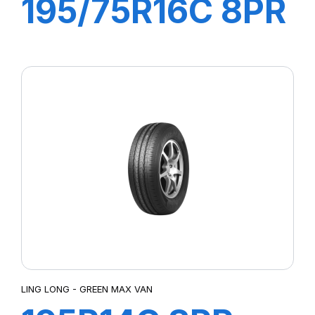
195/75R16C 8PR
107/105R R666
LING LONG - GREEN MAX VAN