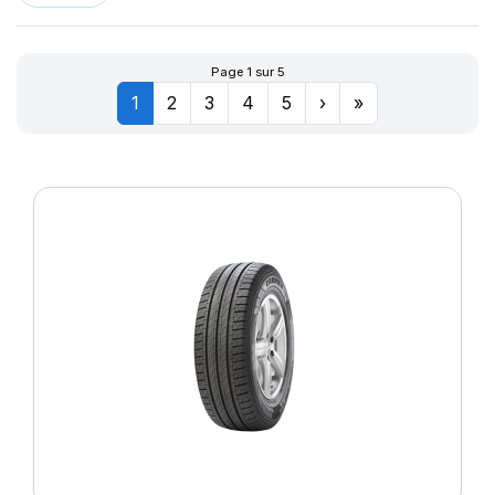
Page 1 sur 5
1
2
3
4
5
›
»