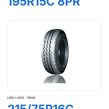
195R15C 8PR
106/104R
GREEN-MAX
VAN
LING LONG - R666