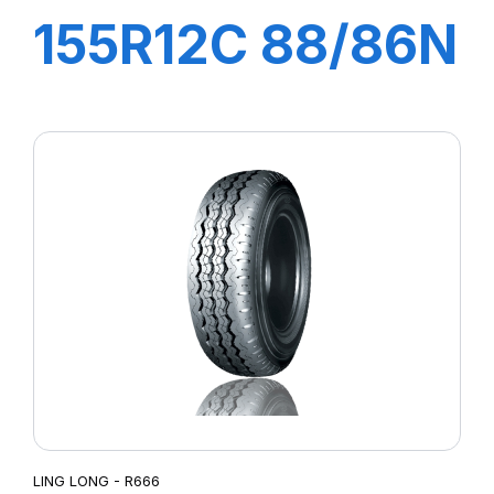
155R12C 88/86N
GREEN-MAX
VAN
LING LONG - R666