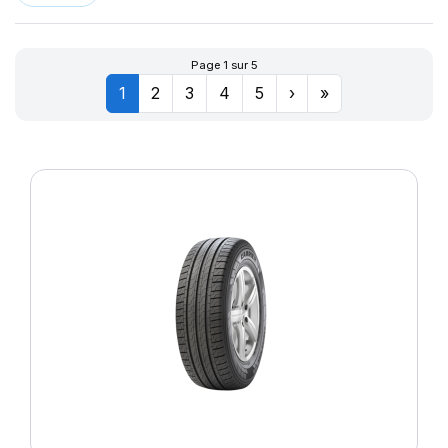
Page 1 sur 5
1
2
3
4
5
›
»