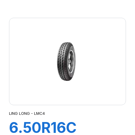
83/81N R655
LING LONG - LMC4
6.50R16C