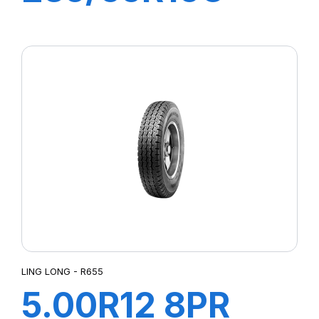
8PR 115/113R
GREEN-MAX
Van
LING LONG - R655
5.00R12 8PR