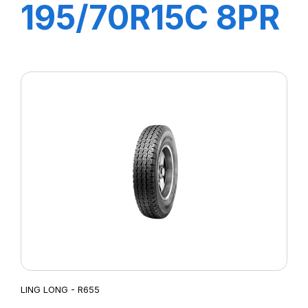
195/70R15C 8PR
104/102R R666
LING LONG - R655