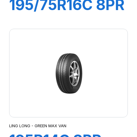
195/75R16C 8PR
107/105R R666
LING LONG - GREEN MAX VAN