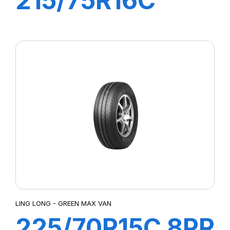
215/75R16C
12PR 117/114Q
R666
LING LONG - GREEN MAX VAN
225/70R15C 8PR