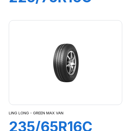
10PR 121/120R
GREEN-MAX
VAN
LING LONG - GREEN MAX VAN
235/65R16C