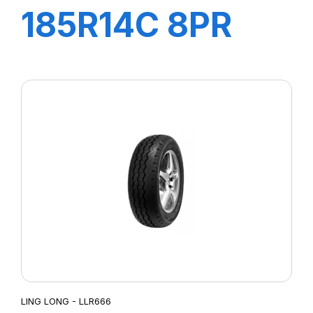
185R14C 8PR
102/100R R666
LING LONG - LLR666