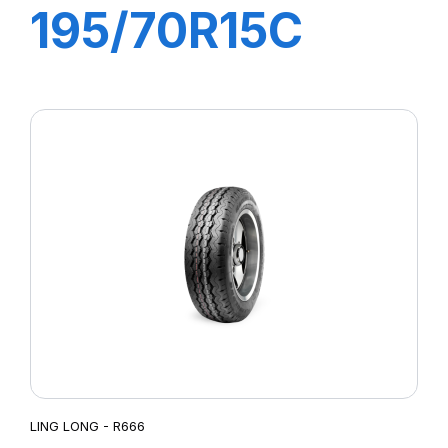
195/70R15C
10PR 104/102R
R666
LING LONG - R666