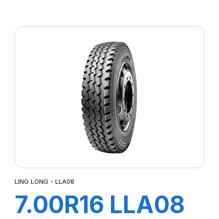
110/105M TL
LMC4
LING LONG - LLA08
7.00R16 LLA08