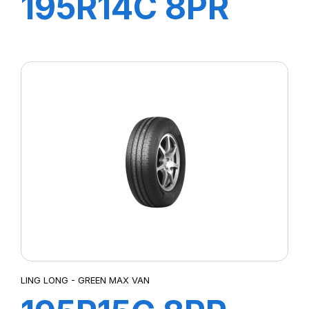
195R14C 8PR
106/104P
GREEN-MAX
VAN
LING LONG - GREEN MAX VAN