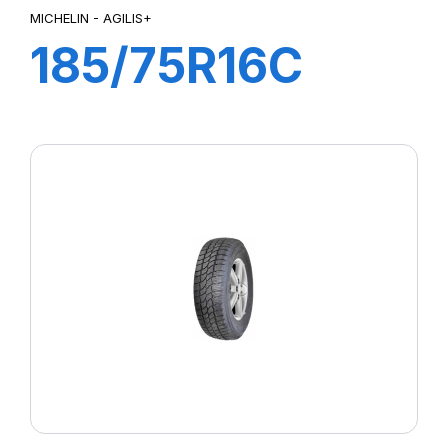
MICHELIN - AGILIS+
185/75R16C
104/102R
AGILIS+