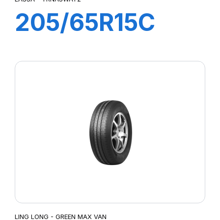
205/65R15C
102/100R
TRANSWAY 2
LING LONG - GREEN MAX VAN