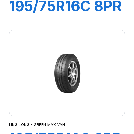
195/75R16C 8PR
107/105R
GREEN-MAX
VAN 4S
LING LONG - GREEN MAX VAN